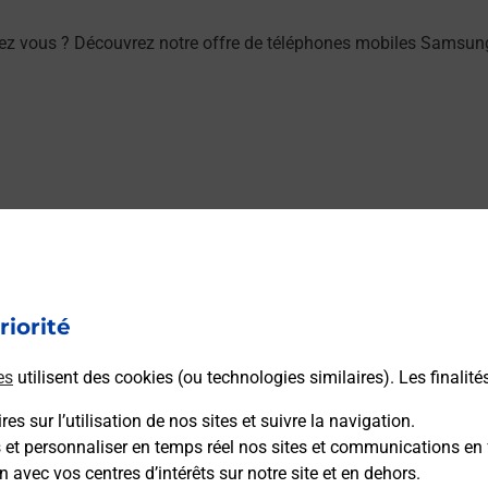
hez vous ? Découvrez notre offre de téléphones mobiles Sam
EVENS (06690) ? Découvrez toutes les solutions proposées par
riorité
es
utilisent des cookies (ou technologies similaires). Les finalité
es sur l’utilisation de nos sites et suivre la navigation.
/ou à l’extérieur de votre domicile ? Découvrez les offres télé
s et personnaliser en temps réel nos sites et communications en 
n avec vos centres d’intérêts sur notre site et en dehors.