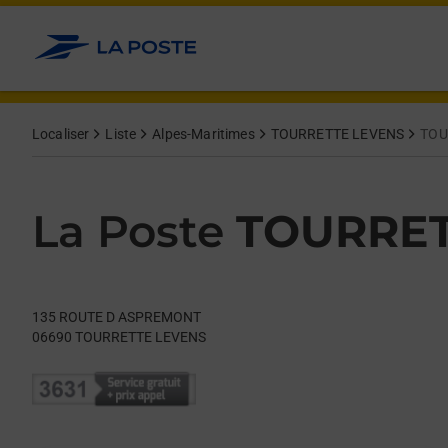
Le lien s'ouvre dans un nouvel onglet
Allez au contenu
Day of the Week
Get directions to La Poste at 135 ROUTE D ASPREMONT TOU
Hours
Localiser
Liste
Alpes-Maritimes
TOURRETTE LEVENS
TOU
La Poste
TOURRET
135 ROUTE D ASPREMONT
06690
TOURRETTE LEVENS