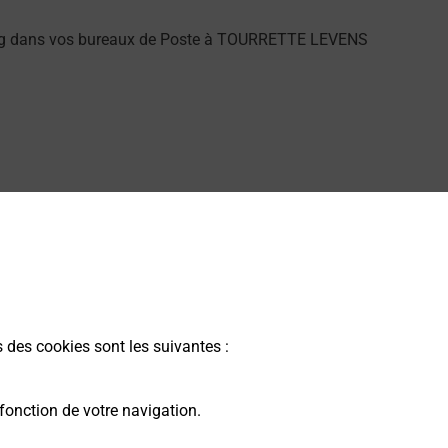
sung dans vos bureaux de Poste à TOURRETTE LEVENS
 La Poste.
s des cookies sont les suivantes :
alarme dans votre bureau de Poste à TOURRETTE LEVENS.
fonction de votre navigation.