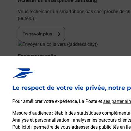
Acheter un smartphone Samsung
Vous recherchez un smartphone pas cher proche de c
(06690) !
En savoir plus
En savoir plus
Envoyer un colis
Vous souhaitez envoyer un colis depuis : TOURRETTE L
En savoir plus
Le respect de votre vie privée, notre p
En savoir plus
Pour améliorer votre expérience, La Poste et
ses partenair
Souscrire à la téléassistance
Mesure d’audience
: établir des statistiques complémentair
Besoin d’un système de téléassistance à l’intérieur et
Analyse et personnalisation
: analyser les parcours client
Publicité
: permettre de vous adresser des publicités en lie