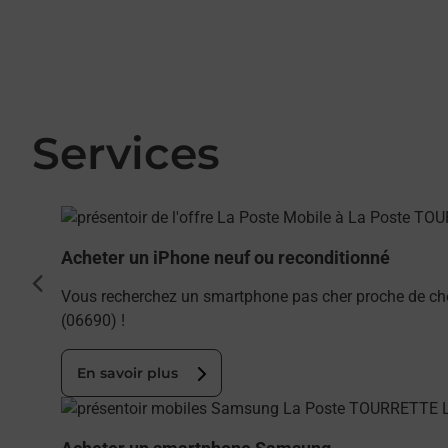
Services
En savoir plus
Acheter un iPhone neuf ou reconditionné
cédent
Vous recherchez un smartphone pas cher proche de ch
(06690) !
En savoir plus
En savoir plus