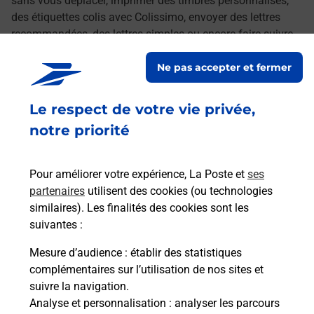
sans vous déplacer, imprimer des timbres personnalisés,
des étiquettes colis avec Colissimo, envoyer des lettres
recommandées, des lettres simples ou encore faire suivre
votre courrier à votre nouvelle adresse. Le tout quand vous
Ne pas accepter et fermer
voulez, où vous voulez.
Le respect de votre vie privée,
Retrouvez toutes nos offres en ligne sur notre site
notre priorité
Pour améliorer votre expérience, La Poste et
ses
partenaires
utilisent des cookies (ou technologies
similaires). Les finalités des cookies sont les
suivantes :
Mesure d’audience
: établir des statistiques
complémentaires sur l’utilisation de nos sites et
suivre la navigation.
Analyse et personnalisation
: analyser les parcours