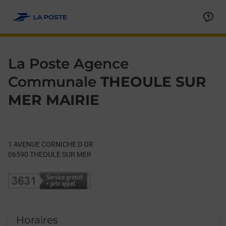
Le lien s'ouvre dans un nouvel onglet
Allez au contenu
Day of the Week
Get directions to La Poste Agence Communale at 1 AVENUE 
Hours
La Poste Agence
Communale
THEOULE SUR
MER MAIRIE
1 AVENUE CORNICHE D OR
06590
THEOULE SUR MER
Horaires