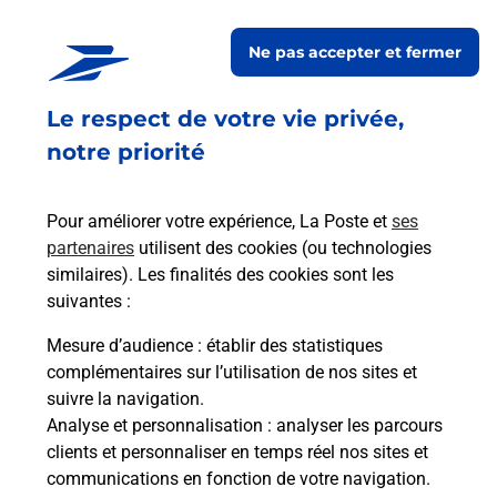
MANDELIEU LA NAPOULE
MAIRIE
Ne pas accepter et fermer
Fermé
-
jusqu'à
08h30
Le respect de votre vie privée,
251 AVENUE DU 23 AOUT
06210
MANDELIEU LA NAPOULE
notre priorité
En savoir plus
Pour améliorer votre expérience, La Poste et
ses
partenaires
utilisent des cookies (ou technologies
Malin !
similaires). Les finalités des cookies sont les
suivantes :
La Poste
Mesure d’audience
: établir des statistiques
en ligne
complémentaires sur l’utilisation de nos sites et
suivre la navigation.
Ouvert 24h/24
Analyse et personnalisation
: analyser les parcours
clients et personnaliser en temps réel nos sites et
En savoir plus
communications en fonction de votre navigation.