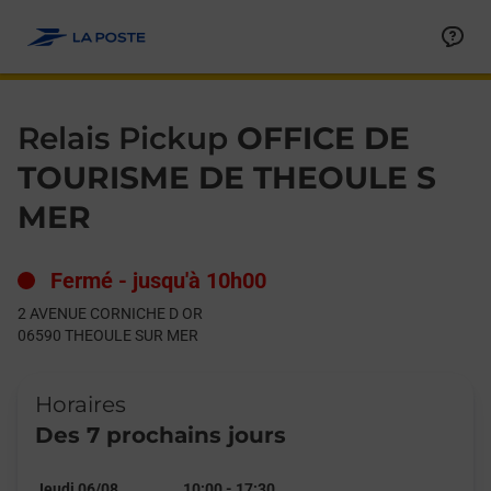
Le lien s'ouvre dans un nouvel onglet
Allez au contenu
Day of the Week
Get directions to Relais Pickup at 2 AVENUE CORNICHE D OR
Hours
Relais Pickup
OFFICE DE
TOURISME DE THEOULE S
MER
Fermé
-
jusqu'à
10h00
2 AVENUE CORNICHE D OR
06590
THEOULE SUR MER
Horaires
Des 7 prochains jours
Jeudi 06/08
10:00
-
17:30