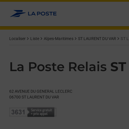
Le lien s'ouvre dans un nouvel onglet
Allez au contenu
Day of the Week
Get directions to La Poste Relais at 62 AVENUE DU GENERAL
Hours
Localiser
Liste
Alpes-Maritimes
ST LAURENT DU VAR
ST 
La Poste Relais
ST
62 AVENUE DU GENERAL LECLERC
06700
ST LAURENT DU VAR