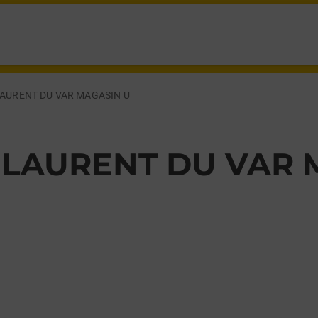
 LECLERC ST LAURENT DU VAR,
LAURENT DU VAR MAGASIN U
 LAURENT DU VAR 