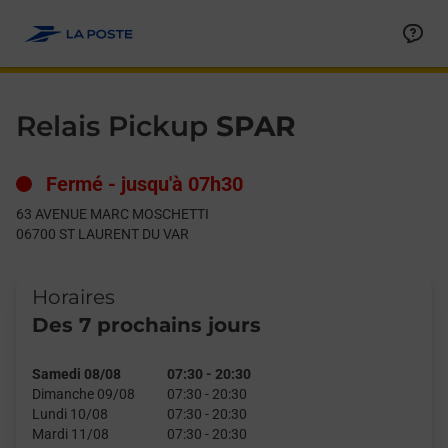
Le lien s'ouvre dans un nouvel onglet
Allez au contenu
Day of the Week
Get directions to Relais Pickup at 63 AVENUE MARC MOSCHE
Hours
Relais Pickup
SPAR
Fermé
-
jusqu'à
07h30
63 AVENUE MARC MOSCHETTI
06700
ST LAURENT DU VAR
Horaires
Des 7 prochains jours
Samedi 08/08
07:30
-
20:30
Dimanche 09/08
07:30
-
20:30
Lundi 10/08
07:30
-
20:30
Mardi 11/08
07:30
-
20:30