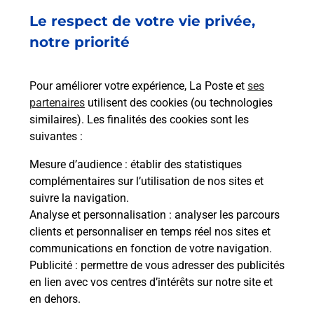
380 AVENUE DE GAULLE LE MARIANNE
Le respect de votre vie privée,
A L EXTERIEUR A DROITE DE L ENTREE
06700
ST LAURENT DU VAR
notre priorité
En savoir plus
Pour améliorer votre expérience, La Poste et
ses
partenaires
utilisent des cookies (ou technologies
Malin !
similaires). Les finalités des cookies sont les
suivantes :
La Poste
Mesure d’audience
: établir des statistiques
en ligne
complémentaires sur l’utilisation de nos sites et
suivre la navigation.
Ouvert 24h/24
Analyse et personnalisation
: analyser les parcours
clients et personnaliser en temps réel nos sites et
En savoir plus
communications en fonction de votre navigation.
Publicité
: permettre de vous adresser des publicités
en lien avec vos centres d’intérêts sur notre site et
Recherchez un autre point de contact
en dehors.