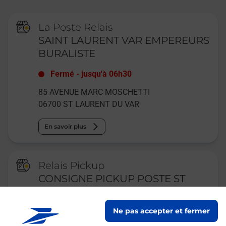
La Poste Relais
SAINT LAURENT VAR EMPEREURS
BURALISTE
Fermé
-
jusqu'à
06h30
85 AVENUE MARC MOSCHETTI
06700
ST LAURENT DU VAR
En savoir plus
Relais Pickup
CONSIGNE PICKUP POSTE ST
LAURENTVAR
Ne pas accepter et fermer
Fermé