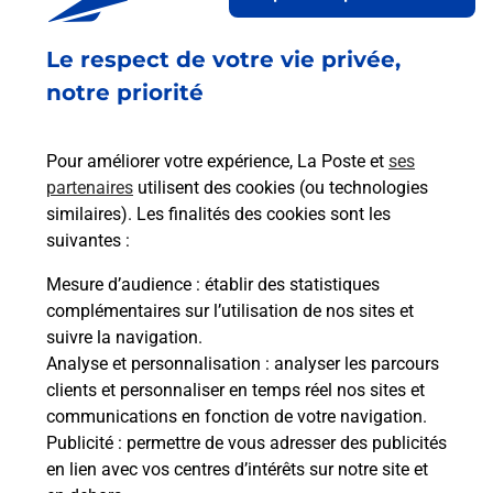
293 AVENUE DU GENERAL LECLERC
Le respect de votre vie privée,
LE TEMPS PRESSE
06700
ST LAURENT DU VAR
notre priorité
En savoir plus
Pour améliorer votre expérience, La Poste et
ses
partenaires
utilisent des cookies (ou technologies
Malin !
similaires). Les finalités des cookies sont les
suivantes :
La Poste
Mesure d’audience
: établir des statistiques
en ligne
complémentaires sur l’utilisation de nos sites et
suivre la navigation.
Ouvert 24h/24
Analyse et personnalisation
: analyser les parcours
clients et personnaliser en temps réel nos sites et
En savoir plus
communications en fonction de votre navigation.
Publicité
: permettre de vous adresser des publicités
en lien avec vos centres d’intérêts sur notre site et
Recherchez un autre point de contact