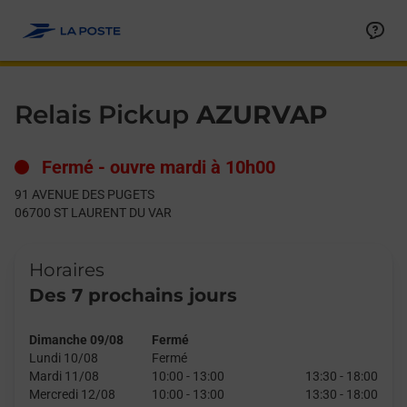
Le lien s'ouvre dans un nouvel onglet
Allez au contenu
Day of the Week
Get directions to Relais Pickup at 91 AVENUE DES PUGETS ST
Hours
Relais Pickup
AZURVAP
Fermé
-
ouvre mardi à
10h00
91 AVENUE DES PUGETS
06700
ST LAURENT DU VAR
Horaires
Des 7 prochains jours
Dimanche 09/08
Fermé
Lundi 10/08
Fermé
Mardi 11/08
10:00
-
13:00
13:30
-
18:00
Mercredi 12/08
10:00
-
13:00
13:30
-
18:00