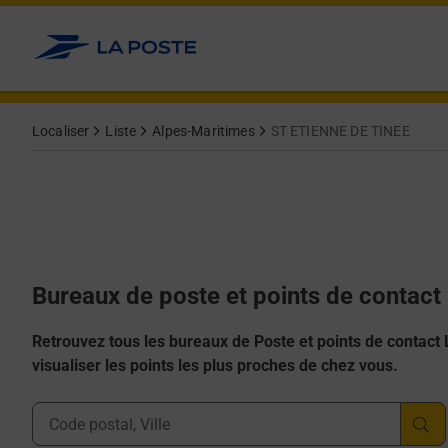
Allez au contenu
Afficher ou masquer la réponse
Afficher ou masquer la réponse
Afficher ou masquer la réponse
Afficher ou masquer la réponse
Afficher ou masquer la réponse
Localiser
Liste
Alpes-Maritimes
ST ETIENNE DE TINEE
Bureaux de poste et points de contac
Retrouvez tous les bureaux de Poste et points de contact La
visualiser les points les plus proches de chez vous.
Ville, Département, Code Postal