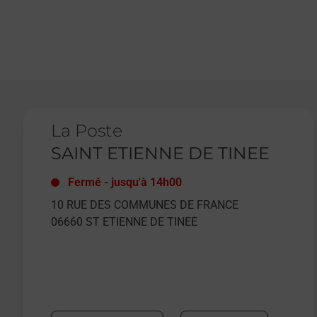
Le lien s'ouvre dans un nouvel onglet
La Poste
SAINT ETIENNE DE TINEE
Fermé
-
jusqu'à
14h00
10 RUE DES COMMUNES DE FRANCE
06660
ST ETIENNE DE TINEE