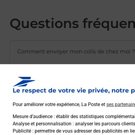
Questions fréque
Comment envoyer mon colis de chez moi ?
Est-il possible d’acheter un emballage dir
Le respect de votre vie privée, notre p
Comment demander une modification de li
Pour améliorer votre expérience, La Poste et
ses partenair
Mesure d’audience
: établir des statistiques complémentair
Analyse et personnalisation
: analyser les parcours client
Comment La Poste participe-t-elle à votre 
Publicité
: permettre de vous adresser des publicités en lie