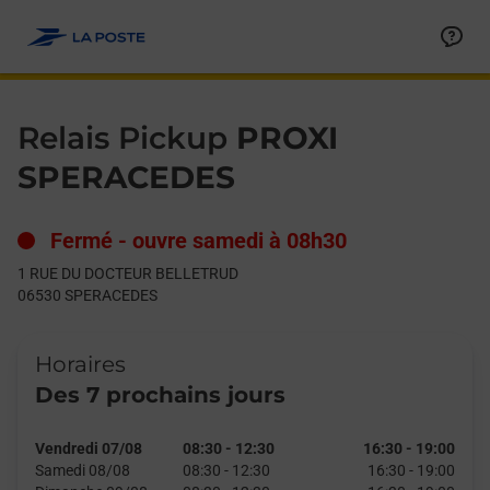
Le lien s'ouvre dans un nouvel onglet
Allez au contenu
Day of the Week
Get directions to Relais Pickup at 1 RUE DU DOCTEUR BELLE
Hours
Relais Pickup
PROXI
SPERACEDES
Fermé
-
ouvre samedi à
08h30
1 RUE DU DOCTEUR BELLETRUD
06530
SPERACEDES
Horaires
Des 7 prochains jours
Vendredi 07/08
08:30
-
12:30
16:30
-
19:00
Samedi 08/08
08:30
-
12:30
16:30
-
19:00