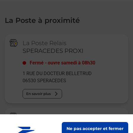
La Poste à proximité
La Poste Relais
SPERACEDES PROXI
Fermé
-
ouvre samedi à
08h30
1 RUE DU DOCTEUR BELLETRUD
06530
SPERACEDES
En savoir plus
Relais Pickup
AGRIMAR
Ne pas accepter et fermer