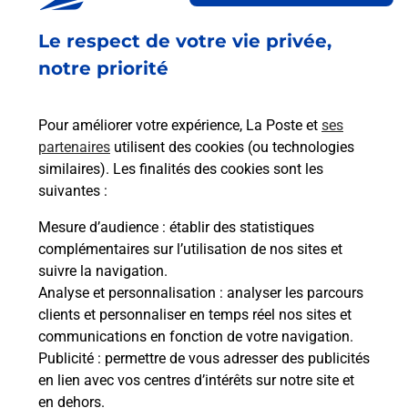
Fermé
-
ouvre samedi à
08h30
Le respect de votre vie privée,
73 ROUTE DE DRAGUIGNAN
06530
PEYMEINADE
notre priorité
En savoir plus
Pour améliorer votre expérience, La Poste et
ses
partenaires
utilisent des cookies (ou technologies
Malin !
similaires). Les finalités des cookies sont les
suivantes :
La Poste
Mesure d’audience
: établir des statistiques
en ligne
complémentaires sur l’utilisation de nos sites et
suivre la navigation.
Ouvert 24h/24
Analyse et personnalisation
: analyser les parcours
clients et personnaliser en temps réel nos sites et
En savoir plus
communications en fonction de votre navigation.
Publicité
: permettre de vous adresser des publicités
en lien avec vos centres d’intérêts sur notre site et
Recherchez un autre point de contact
en dehors.