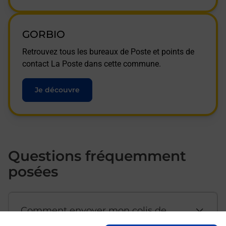
GORBIO
Retrouvez tous les bureaux de Poste et points de
contact La Poste dans cette commune.
Je découvre
Questions fréquemment
posées
Comment envoyer mon colis de
chez moi ?