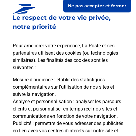
Ne pas accepter et fermer
Le respect de votre vie privée,
Est-il possible d’acheter un
notre priorité
emballage directement depuis un
bureau de Poste ?
Pour améliorer votre expérience, La Poste et
ses
partenaires
utilisent des cookies (ou technologies
Comment demander une
similaires). Les finalités des cookies sont les
modification de livraison ?
suivantes :
Mesure d’audience
: établir des statistiques
complémentaires sur l’utilisation de nos sites et
Comment La Poste participe-t-elle
suivre la navigation.
à votre sécurité au quotidien ?
Analyse et personnalisation
: analyser les parcours
clients et personnaliser en temps réel nos sites et
communications en fonction de votre navigation.
Puis-je passer mon code de la route
Publicité
: permettre de vous adresser des publicités
avec La Poste et sous quelles
en lien avec vos centres d’intérêts sur notre site et