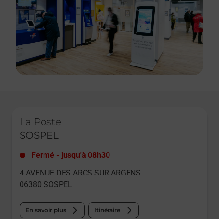
Le lien s'ouvre dans un nouvel onglet
La Poste
SOSPEL
Fermé
-
jusqu'à
08h30
4 AVENUE DES ARCS SUR ARGENS
06380
SOSPEL
En savoir plus
Itinéraire