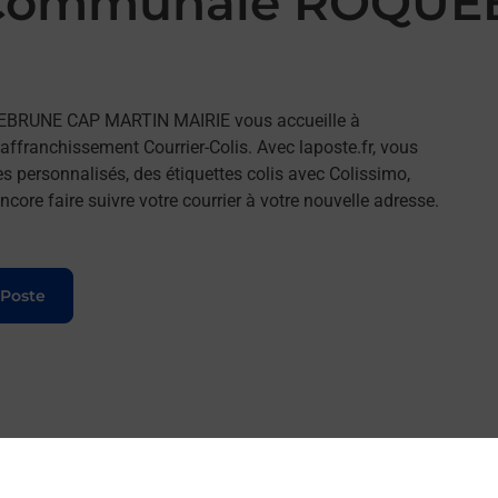
e Communale ROQU
UEBRUNE CAP MARTIN MAIRIE vous accueille à
ranchissement Courrier-Colis. Avec laposte.fr, vous
 personnalisés, des étiquettes colis avec Colissimo,
ore faire suivre votre courrier à votre nouvelle adresse.
 Poste