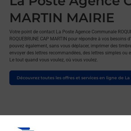
La Poste Agenc
MARTIN MAIRIE
Votre point de contact La Poste Agence Communale ROQ
ROQUEBRUNE CAP MARTIN pour répondre à vos besoins d'aff
pouvez également, sans vous déplacer, imprimer des timbres
envoyer des lettres recommandées, des lettres simples ou enc
Le tout quand vous voulez, où vous voulez.
Découvrez toutes les offres et services en ligne de La