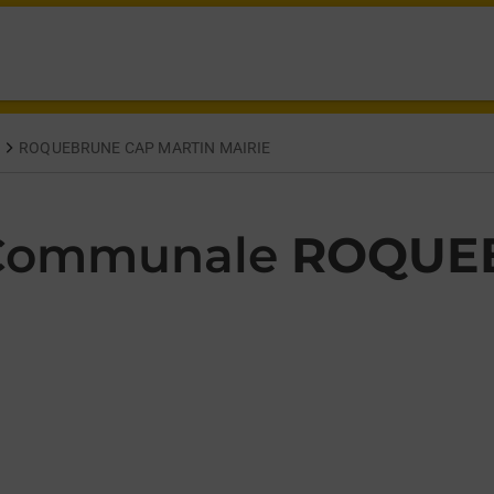
E DE FRANCE ROQUEBRUNE CAP MARTIN,
N
ROQUEBRUNE CAP MARTIN MAIRIE
 Communale
ROQUE