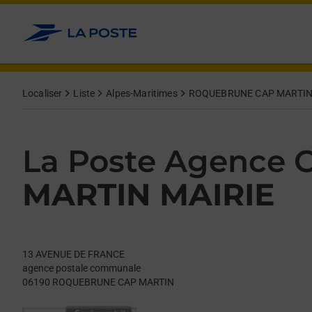
Le lien s'ouvre dans un nouvel onglet
Allez au contenu
Day of the Week
Get directions to La Poste Agence Communale at 13 AVENU
Hours
Localiser
Liste
Alpes-Maritimes
ROQUEBRUNE CAP MARTI
La Poste Agence
MARTIN MAIRIE
13 AVENUE DE FRANCE
agence postale communale
06190
ROQUEBRUNE CAP MARTIN