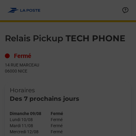
Le lien s'ouvre dans un nouvel onglet
Allez au contenu
Day of the Week
Get directions to Relais Pickup at 14 RUE MARCEAU NICE,
Hours
Relais Pickup
TECH PHONE
Fermé
14 RUE MARCEAU
06000
NICE
Horaires
Des 7 prochains jours
Dimanche 09/08
Fermé
Lundi 10/08
Fermé
Mardi 11/08
Fermé
Mercredi 12/08
Fermé