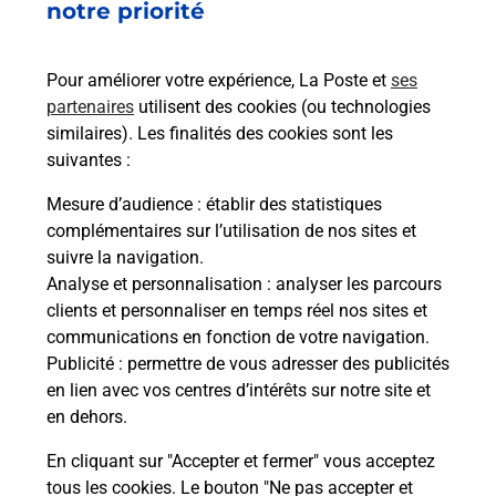
17 AVENUE RAYMOND COMBOUL
notre priorité
06000
NICE
Pour améliorer votre expérience, La Poste et
ses
En savoir plus
partenaires
utilisent des cookies (ou technologies
similaires). Les finalités des cookies sont les
Malin !
suivantes :
Mesure d’audience
: établir des statistiques
La Poste
complémentaires sur l’utilisation de nos sites et
en ligne
suivre la navigation.
Analyse et personnalisation
: analyser les parcours
Ouvert 24h/24
clients et personnaliser en temps réel nos sites et
communications en fonction de votre navigation.
En savoir plus
Publicité
: permettre de vous adresser des publicités
en lien avec vos centres d’intérêts sur notre site et
en dehors.
Recherchez un autre point de contact
En cliquant sur "Accepter et fermer" vous acceptez
tous les cookies. Le bouton "Ne pas accepter et