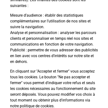
suivantes :
La Poste
Mesure d’audience
: établir des statistiques
en ligne
complémentaires sur l’utilisation de nos sites et
suivre la navigation.
Ouvert 24h/24
Analyse et personnalisation
: analyser les parcours
clients et personnaliser en temps réel nos sites et
En savoir plus
communications en fonction de votre navigation.
Publicité
: permettre de vous adresser des publicités
en lien avec vos centres d’intérêts sur notre site et
Recherchez un autre point de contact
en dehors.
En cliquant sur "Accepter et fermer" vous acceptez
tous les cookies. Le bouton "Ne pas accepter et
Localiser
Liste
Alpes-Maritimes
NICE
fermer" vous permet d'indiquer votre refus et seuls
STATION SERVICE ENI
les cookies nécessaires au fonctionnement du site
seront déposés. Vous pouvez modifier vos choix à
tout moment ou obtenir plus d'informations via
notre politique de cookies
.