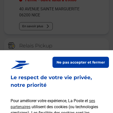
40 AVENUE SAINTE MARGUERITE
06200
NICE
En savoir plus
Relais Pickup
CONSIGNE SUPER U NICE
CAUCADE
Ne pas accepter et fermer
Ouvert
-
jusqu'à
20h00
Le respect de votre vie privée,
194 BOULEVARD NAPOLEON III
06200
NICE
notre priorité
En savoir plus
Pour améliorer votre expérience, La Poste et
ses
partenaires
utilisent des cookies (ou technologies
Malin !
similaires). Les finalités des cookies sont les