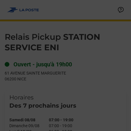
Le lien s'ouvre dans un nouvel onglet
Allez au contenu
Day of the Week
Get directions to Relais Pickup at 61 AVENUE SAINTE MARGUER
Hours
Relais Pickup
STATION
SERVICE ENI
Ouvert
-
jusqu'à
19h00
61 AVENUE SAINTE MARGUERITE
06200
NICE
Horaires
Des 7 prochains jours
Samedi 08/08
07:00
-
19:00
Dimanche 09/08
07:00
-
19:00