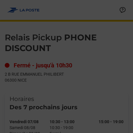
Le lien s'ouvre dans un nouvel onglet
Allez au contenu
Day of the Week
Get directions to Relais Pickup at 2 B RUE EMMANUEL PHILIBE
Hours
Relais Pickup
PHONE
DISCOUNT
Fermé
-
jusqu'à
10h30
2 B RUE EMMANUEL PHILIBERT
06300
NICE
Horaires
Des 7 prochains jours
Vendredi 07/08
10:30
-
13:00
15:00
-
19:00
Samedi 08/08
10:30
-
19:00