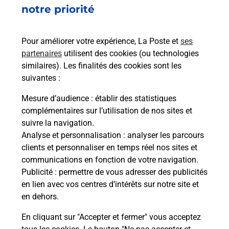
8 RUE BARLA
notre priorité
06300
NICE
Pour améliorer votre expérience, La Poste et
ses
En savoir plus
partenaires
utilisent des cookies (ou technologies
similaires). Les finalités des cookies sont les
Malin !
suivantes :
Mesure d’audience
: établir des statistiques
La Poste
complémentaires sur l’utilisation de nos sites et
en ligne
suivre la navigation.
Analyse et personnalisation
: analyser les parcours
Ouvert 24h/24
clients et personnaliser en temps réel nos sites et
communications en fonction de votre navigation.
En savoir plus
Publicité
: permettre de vous adresser des publicités
en lien avec vos centres d’intérêts sur notre site et
en dehors.
Recherchez un autre point de contact
En cliquant sur "Accepter et fermer" vous acceptez