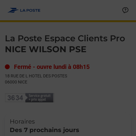
Le lien s'ouvre dans un nouvel onglet
Allez au contenu
Day of the Week
Get directions to La Poste Espace Clients Pro at 18 RUE DE L
Hours
La Poste Espace Clients Pro
NICE WILSON PSE
Fermé
-
ouvre lundi à
08h15
18 RUE DE L HOTEL DES POSTES
06000
NICE
Horaires
Des 7 prochains jours