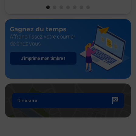
Gagnez du temps
Affranchissez votre courrier
de chez vous
J'imprime mon timbre !
Itinéraire