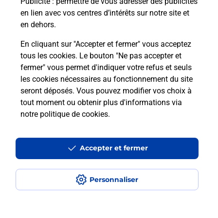
Publicité
: permettre de vous adresser des publicités
en lien avec vos centres d’intérêts sur notre site et
en dehors.
En cliquant sur "Accepter et fermer" vous acceptez
tous les cookies. Le bouton "Ne pas accepter et
La Poste à proximité
fermer" vous permet d'indiquer votre refus et seuls
les cookies nécessaires au fonctionnement du site
seront déposés. Vous pouvez modifier vos choix à
La Poste
tout moment ou obtenir plus d'informations via
NICE WILSON
notre politique de cookies
.
Fermé
-
ouvre samedi à
09h00
Accepter et fermer
18 RUE DE L HOTEL DES POSTES
06000
NICE
Personnaliser
En savoir plus