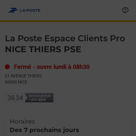
Le lien s'ouvre dans un nouvel onglet
Allez au contenu
Day of the Week
Get directions to La Poste Espace Clients Pro at 21 AVENUE TH
Hours
La Poste Espace Clients Pro
NICE THIERS PSE
Fermé
-
ouvre lundi à
08h30
21 AVENUE THIERS
06000
NICE
Horaires
Des 7 prochains jours