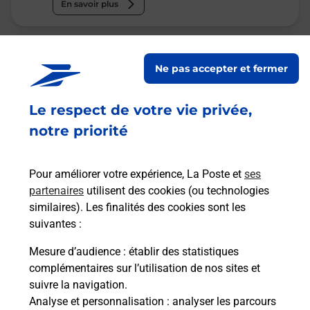
En savoir plus
La Poste
Ne pas accepter et fermer
NICE NOTRE DAME
Fermé
-
ouvre lundi à
09h00
Le respect de votre vie privée,
4 AVENUE GEORGES CLEMENCEAU
notre priorité
06000
NICE
Pour améliorer votre expérience, La Poste et
ses
En savoir plus
partenaires
utilisent des cookies (ou technologies
similaires). Les finalités des cookies sont les
Malin !
suivantes :
Mesure d’audience
: établir des statistiques
La Poste
complémentaires sur l’utilisation de nos sites et
en ligne
suivre la navigation.
Analyse et personnalisation
: analyser les parcours
Ouvert 24h/24