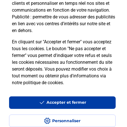
clients et personnaliser en temps réel nos sites et
communications en fonction de votre navigation.
En savoir plus
Publicité
: permettre de vous adresser des publicités
en lien avec vos centres d’intérêts sur notre site et
en dehors.
Recherchez un autre point de contact
En cliquant sur "Accepter et fermer" vous acceptez
tous les cookies. Le bouton "Ne pas accepter et
fermer" vous permet d'indiquer votre refus et seuls
Localiser
Liste
Alpes-Maritimes
NICE
NICE THIERS PSE
les cookies nécessaires au fonctionnement du site
seront déposés. Vous pouvez modifier vos choix à
tout moment ou obtenir plus d'informations via
notre politique de cookies
.
Plan du site
Accessibilité : partiellement conforme
Accepter et fermer
Conditions contractuelles
Personnaliser