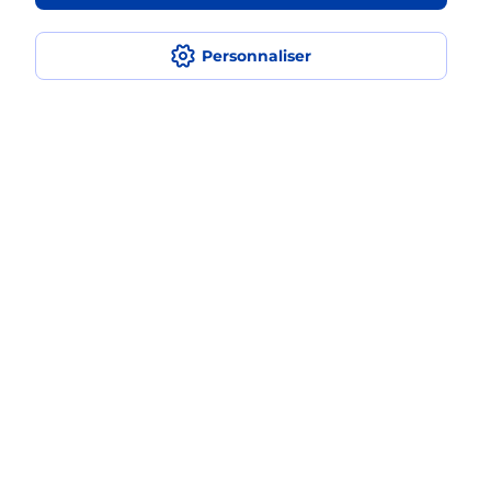
Personnaliser
Quel est le prix d’une impression ?
Où imprimer des documents autour
de moi ?
Comment faire des impressions ?
Localiser
Liste
Alpes-Maritimes
NICE
NICE PASTEUR
Impression
Plan du site