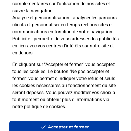
complémentaires sur l’utilisation de nos sites et
rieur
Vous
suivre la navigation.
ez
de c
Analyse et personnalisation
: analyser les parcours
ste à
télé
clients et personnaliser en temps réel nos sites et
de P
communications en fonction de votre navigation.
Publicité
: permettre de vous adresser des publicités
En
en lien avec vos centres d’intérêts sur notre site et
Acheter un iPhone neuf ou reconditionné
en dehors.
Vous recherchez un smartphone pas cher proche
En cliquant sur "Accepter et fermer" vous acceptez
de chez vous ? Découvrez notre offre de
tous les cookies. Le bouton "Ne pas accepter et
téléphones iPhone Apple dans vos bureaux de
fermer" vous permet d'indiquer votre refus et seuls
Poste à NICE PASTEUR (06000) !
les cookies nécessaires au fonctionnement du site
seront déposés. Vous pouvez modifier vos choix à
En savoir plus
tout moment ou obtenir plus d'informations via
notre politique de cookies
.
Questions fréquemment posées
Accepter et fermer