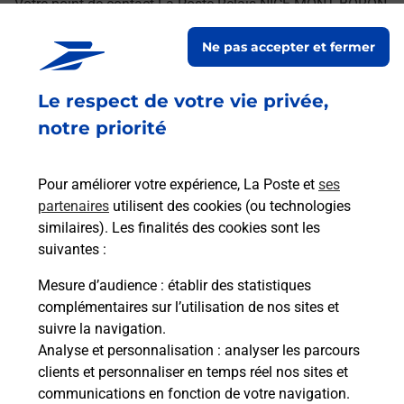
Votre point de contact La Poste Relais NICE MONT BORON
CARREFOUR MARKET vous accueille à NICE pour répondre
Ne pas accepter et fermer
à vos besoins d'affranchissement Courrier-Colis.
Le respect de votre vie privée,
Retrouvez toutes nos offres en ligne sur notre site
notre priorité
Pour améliorer votre expérience, La Poste et
ses
partenaires
utilisent des cookies (ou technologies
similaires). Les finalités des cookies sont les
suivantes :
Mesure d’audience
: établir des statistiques
complémentaires sur l’utilisation de nos sites et
suivre la navigation.
Analyse et personnalisation
: analyser les parcours
clients et personnaliser en temps réel nos sites et
communications en fonction de votre navigation.