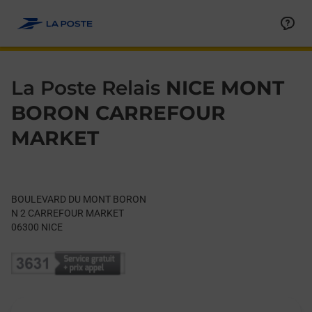
Le lien s'ouvre dans un nouvel onglet
Allez au contenu
Day of the Week
Get directions to La Poste Relais at BOULEVARD DU MONT BO
Hours
La Poste Relais
NICE MONT
BORON CARREFOUR
MARKET
BOULEVARD DU MONT BORON
N 2 CARREFOUR MARKET
06300
NICE