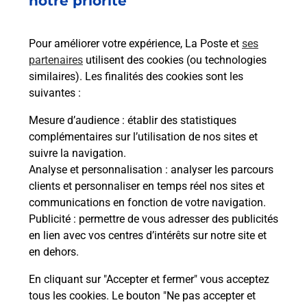
notre priorité
et/ou à l’extérieur de votre domicile ? Découvrez
les offres téléalarme dans votre bureau de Poste à
Pour améliorer votre expérience, La Poste et
ses
NICE MARTIN LUTHER KING.
partenaires
utilisent des cookies (ou technologies
similaires). Les finalités des cookies sont les
En savoir plus
suivantes :
En savoir plus
Mesure d’audience
: établir des statistiques
complémentaires sur l’utilisation de nos sites et
Imprimer des documents
suivre la navigation.
Analyse et personnalisation
: analyser les parcours
Vous cherchez à faire des impressions à NICE
clients et personnaliser en temps réel nos sites et
MARTIN LUTHER KING (06200) ? Retrouvez une
communications en fonction de votre navigation.
imprimante dans votre bureau de Poste.
Publicité
: permettre de vous adresser des publicités
en lien avec vos centres d’intérêts sur notre site et
En savoir plus
en dehors.
En cliquant sur "Accepter et fermer" vous acceptez
tous les cookies. Le bouton "Ne pas accepter et
Localiser
Liste
Alpes-Maritimes
NICE