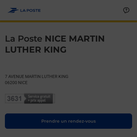
Le lien s'ouvre dans un nouvel onglet
Allez au contenu
Day of the Week
Get directions to La Poste at 7 AVENUE MARTIN LUTHER KING 
Hours
La Poste
NICE MARTIN
LUTHER KING
7 AVENUE MARTIN LUTHER KING
06200
NICE
Le lien s'ouvre dans un nouvel onglet
Prendre un rendez-vous