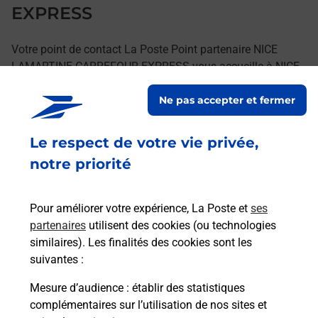
EXPRESS
Votre point de contact La Poste Point partenaire NICE
LAMARTINE CARREFOUR EXPRESS vous accueille à NICE
pour répondre à vos besoins d'affranchissement Courrier-
Ne pas accepter et fermer
Colis.
Le respect de votre vie privée,
Retrouvez toutes nos offres en ligne sur notre site
notre priorité
Pour améliorer votre expérience, La Poste et
ses
partenaires
utilisent des cookies (ou technologies
similaires). Les finalités des cookies sont les
suivantes :
Mesure d’audience
: établir des statistiques
complémentaires sur l’utilisation de nos sites et