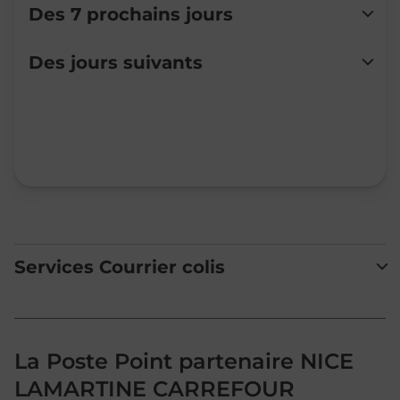
Des 7 prochains jours
Lundi
Fermé
Des jours suivants
Mardi
Fermé
Mercredi
Fermé
Jeudi
Fermé
Vendredi
Fermé
Samedi
Fermé
Dimanche
Fermé
Services Courrier colis
La Poste Point partenaire NICE
LAMARTINE CARREFOUR