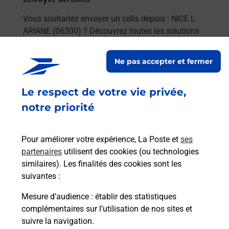
Vous souhaitez envoyer un colis depuis : NICE L
ARIANE (06300) ? Découvrez toutes les solutions
proposées par La Poste.
Ne pas accepter et fermer
En savoir plus
Le respect de votre vie privée,
notre priorité
Questions fréquemment posées
Pour améliorer votre expérience, La Poste et
ses
partenaires
utilisent des cookies (ou technologies
similaires). Les finalités des cookies sont les
Quel est le prix d’une impression ?
suivantes :
Où imprimer des documents autour
Mesure d’audience
: établir des statistiques
de moi ?
complémentaires sur l’utilisation de nos sites et
suivre la navigation.