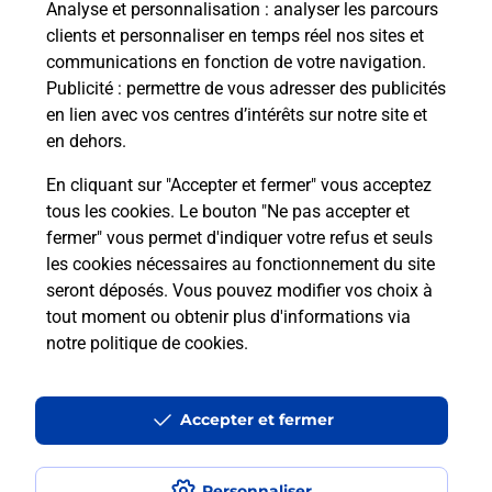
Analyse et personnalisation
: analyser les parcours
Comment faire des impressions ?
clients et personnaliser en temps réel nos sites et
communications en fonction de votre navigation.
Quels sont les documents et les
Publicité
: permettre de vous adresser des publicités
formats qu'il est possible d'imprimer à
en lien avec vos centres d’intérêts sur notre site et
la Poste ?
en dehors.
En cliquant sur "Accepter et fermer" vous acceptez
tous les cookies. Le bouton "Ne pas accepter et
Localiser
Liste
Alpes-Maritimes
NICE
NICE L ARIANE
fermer" vous permet d'indiquer votre refus et seuls
Impression
les cookies nécessaires au fonctionnement du site
seront déposés. Vous pouvez modifier vos choix à
tout moment ou obtenir plus d'informations via
notre politique de cookies
.
Plan du site
Accessibilité : partiellement conforme
Accepter et fermer
Conditions contractuelles
Personnaliser