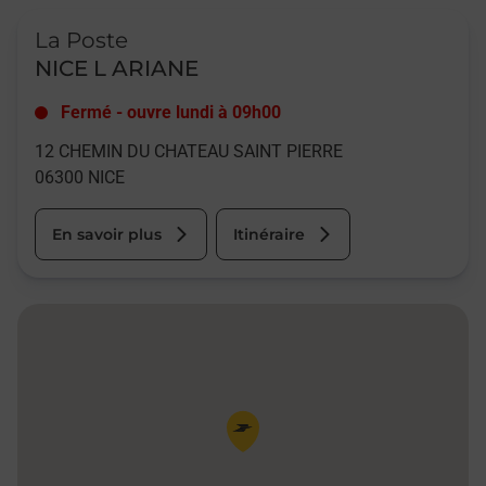
Le lien s'ouvre dans un nouvel onglet
La Poste
NICE L ARIANE
Fermé
-
ouvre lundi à
09h00
12 CHEMIN DU CHATEAU SAINT PIERRE
06300
NICE
En savoir plus
Itinéraire
Pin de la carte