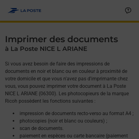
Allez au contenu
Afficher ou masquer la réponse
Afficher ou masquer la réponse
Afficher ou masquer la réponse
Afficher ou masquer la réponse
Imprimer des documents
à La Poste NICE L ARIANE
Si vous avez besoin de faire des impressions de
documents en noir et blanc ou en couleur à proximité de
votre domicile et que vous n'avez pas d'imprimante chez
vous, vous pouvez imprimer votre document à La Poste
NICE L ARIANE (06300). Les photocopieurs de la marque
Ricoh possèdent les fonctions suivantes :
impression de documents recto-verso au format A4 ;
photocopies (noir et blanc ou couleurs) ;
scan de documents.
paiement en espèces ou carte bancaire (paiement