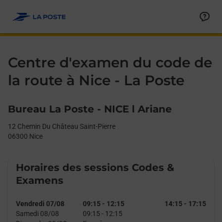
Le lien s'ouvre dans un nouvel onglet
Allez au contenu
Day of the Week
Get directions to La Poste - Centre d’examen du code de la rout
Afficher ou masquer la réponse
Afficher ou masquer la réponse
Afficher ou masquer la réponse
Afficher ou masquer la réponse
Afficher ou masquer la réponse
Afficher ou masquer la réponse
Afficher ou masquer la réponse
Afficher ou masquer la réponse
Afficher ou masquer la réponse
Afficher ou masquer le contenu
Hours
Centre d'examen du code de
la route à Nice - La Poste
Bureau La Poste - NICE l Ariane
12 Chemin Du Château Saint-Pierre
06300
Nice
Horaires des sessions Codes &
Examens
Vendredi 07/08
09:15
-
12:15
14:15
-
17:15
Samedi 08/08
09:15
-
12:15