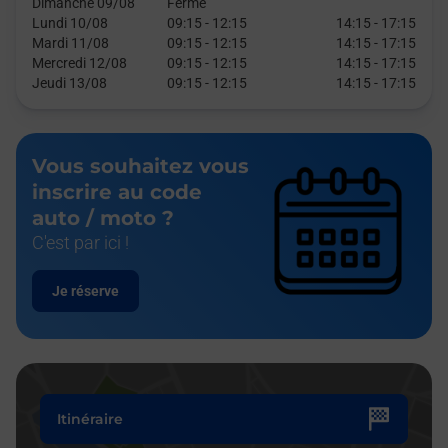
Dimanche 09/08
Fermé
Lundi 10/08
09:15
-
12:15
14:15
-
17:15
Mardi 11/08
09:15
-
12:15
14:15
-
17:15
Mercredi 12/08
09:15
-
12:15
14:15
-
17:15
Jeudi 13/08
09:15
-
12:15
14:15
-
17:15
Vous souhaitez vous
inscrire au code
auto / moto ?
C'est par ici !
Je réserve
Itinéraire