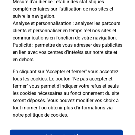
Mesure d’audience
: établir des statistiques
code de la route ?
complémentaires sur l’utilisation de nos sites et
suivre la navigation.
Comment s'inscrire au code de la
Analyse et personnalisation
: analyser les parcours
route ?
clients et personnaliser en temps réel nos sites et
communications en fonction de votre navigation.
Combien de fautes pour le code de la
Publicité
: permettre de vous adresser des publicités
route ?
en lien avec vos centres d’intérêts sur notre site et
en dehors.
En cliquant sur "Accepter et fermer" vous acceptez
tous les cookies. Le bouton "Ne pas accepter et
fermer" vous permet d'indiquer votre refus et seuls
les cookies nécessaires au fonctionnement du site
En Savoir Plus sur Nice
seront déposés. Vous pouvez modifier vos choix à
tout moment ou obtenir plus d'informations via
notre politique de cookies
.
Localiser
Liste
Alpes-Maritimes
NICE
NICE L ARIANE