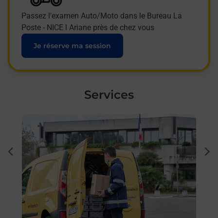
Passez l'examen Auto/Moto dans le Bureau La
Poste - NICE l Ariane près de chez vous
Je réserve ma session
Services
En savoir plus
En sa
à
Sous
dent
sui
 La
Besoi
et/ou
les 
NICE