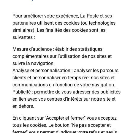
Services
Pour améliorer votre expérience, La Poste et
ses
partenaires
utilisent des cookies (ou technologies
En savoir plus
En sa
similaires). Les finalités des cookies sont les
suivantes :
Ache
Mesure d’audience
: établir des statistiques
dent
sui
complémentaires sur l’utilisation de nos sites et
 auto
Vous
suivre la navigation.
I
de c
Analyse et personnalisation
: analyser les parcours
oste.
télé
clients et personnaliser en temps réel nos sites et
Post
communications en fonction de votre navigation.
Publicité
: permettre de vous adresser des publicités
En
en lien avec vos centres d’intérêts sur notre site et
Envoyer un colis
en dehors.
Vous souhaitez envoyer un colis depuis : NICE
En cliquant sur "Accepter et fermer" vous acceptez
GARIBALDI (06300) ? Découvrez toutes les
tous les cookies. Le bouton "Ne pas accepter et
solutions proposées par La Poste.
fermer" vous permet d'indiquer votre refus et seuls