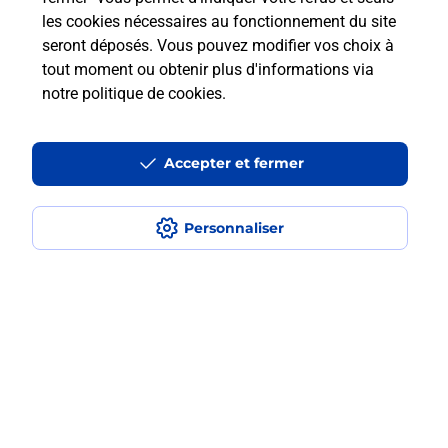
les cookies nécessaires au fonctionnement du site
En savoir plus
seront déposés. Vous pouvez modifier vos choix à
tout moment ou obtenir plus d'informations via
notre politique de cookies
.
Questions fréquemment posées
Accepter et fermer
Quel est le prix d’une numérisation ?
Personnaliser
Où faire des numérisations à
proximité ?
Comment numériser un document ?
Localiser
Liste
Alpes-Maritimes
NICE
NICE GARIBALDI