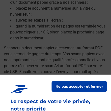
d'un document papier grâce à nos scanners :
placez le document à numériser sur la vitre du
numériseur ;
suivez les étapes à l'écran ;
quand la numérisation des pages est terminée vous
pouvez cliquer sur OK, sinon placez la prochaine page
dans le numériseur.
Scanner un document papier directement au format PDF
vous permet de gagner du temps. Vos scans papiers avec
nos imprimantes seront de qualité professionnelle et vous
pourrez récupérer votre scan A4 au format PDF sur votre
clé USB. Ensuite vous pouvez l'envoyer par mail après
avoir transféré vos documents numérisés sur votre
ordinateur.
Ne pas accepter et fermer
Le lien s'ouvre dans un nouvel onglet
Localiser les scanners à proximité
Le respect de votre vie privée,
notre priorité