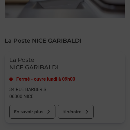
La Poste NICE GARIBALDI
Le lien s'ouvre dans un nouvel onglet
La Poste
NICE GARIBALDI
Fermé
-
ouvre lundi à
09h00
34 RUE BARBERIS
06300
NICE
En savoir plus
Itinéraire