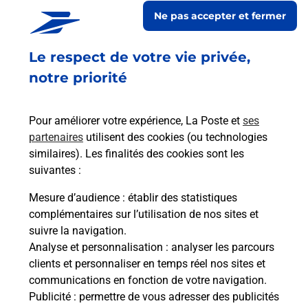
Ne pas accepter et fermer
Le lien s'ouvre dans un nouvel onglet
En savoir plus
Le respect de votre vie privée,
notre priorité
Services
Pour améliorer votre expérience, La Poste et
ses
partenaires
utilisent des cookies (ou technologies
En savoir plus
En sa
similaires). Les finalités des cookies sont les
suivantes :
Ache
Mesure d’audience
: établir des statistiques
dent
sui
complémentaires sur l’utilisation de nos sites et
nte
Vous
suivre la navigation.
de c
Analyse et personnalisation
: analyser les parcours
télé
clients et personnaliser en temps réel nos sites et
Post
communications en fonction de votre navigation.
Publicité
: permettre de vous adresser des publicités