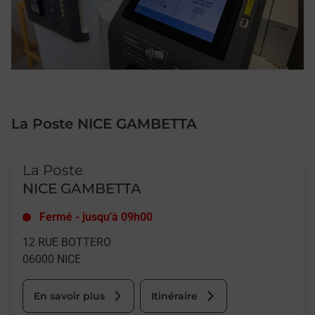
La Poste NICE GAMBETTA
Le lien s'ouvre dans un nouvel onglet
La Poste
NICE GAMBETTA
Fermé
-
jusqu'à
09h00
12 RUE BOTTERO
06000
NICE
En savoir plus
Itinéraire