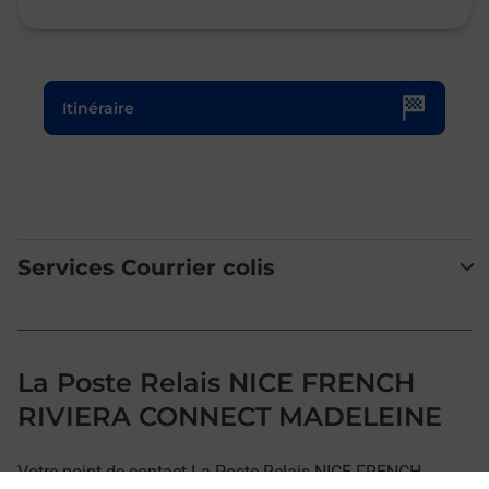
Le lien s'ouvre dans un nouvel onglet
Itinéraire
Services Courrier colis
La Poste Relais NICE FRENCH
RIVIERA CONNECT MADELEINE
Votre point de contact La Poste Relais NICE FRENCH