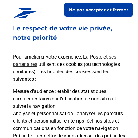
RIVIERA CONNECT MADELEINE vous accueille à NICE pour
Ne pas accepter et fermer
répondre à vos besoins d'affranchissement Courrier-Colis.
Le respect de votre vie privée,
Retrouvez toutes nos offres en ligne sur notre site
notre priorité
Pour améliorer votre expérience, La Poste et
ses
partenaires
utilisent des cookies (ou technologies
similaires). Les finalités des cookies sont les
suivantes :
Mesure d’audience
: établir des statistiques
complémentaires sur l’utilisation de nos sites et
suivre la navigation.
Analyse et personnalisation
: analyser les parcours
clients et personnaliser en temps réel nos sites et
communications en fonction de votre navigation.
Publicité
: permettre de vous adresser des publicités