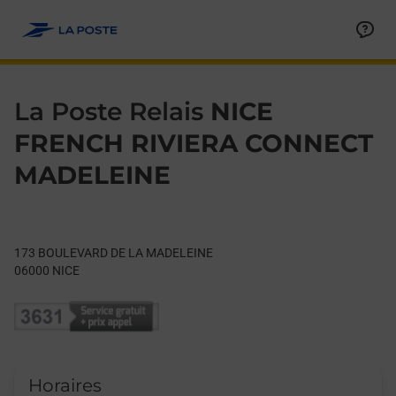
Le lien s'ouvre dans un nouvel onglet
Allez au contenu
Day of the Week
Get directions to La Poste Relais at 173 BOULEVARD DE LA M
Hours
La Poste Relais
NICE
FRENCH RIVIERA CONNECT
MADELEINE
173 BOULEVARD DE LA MADELEINE
06000
NICE
Horaires