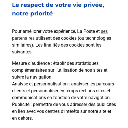
Le respect de votre vie privée,
20 RUE FREDERIC PASSY
06000
NICE
notre priorité
En savoir plus
Pour améliorer votre expérience, La Poste et
ses
partenaires
utilisent des cookies (ou technologies
Malin !
similaires). Les finalités des cookies sont les
suivantes :
La Poste
Mesure d’audience
: établir des statistiques
en ligne
complémentaires sur l’utilisation de nos sites et
suivre la navigation.
Ouvert 24h/24
Analyse et personnalisation
: analyser les parcours
clients et personnaliser en temps réel nos sites et
En savoir plus
communications en fonction de votre navigation.
Publicité
: permettre de vous adresser des publicités
en lien avec vos centres d’intérêts sur notre site et
Recherchez un autre point de contact
en dehors.