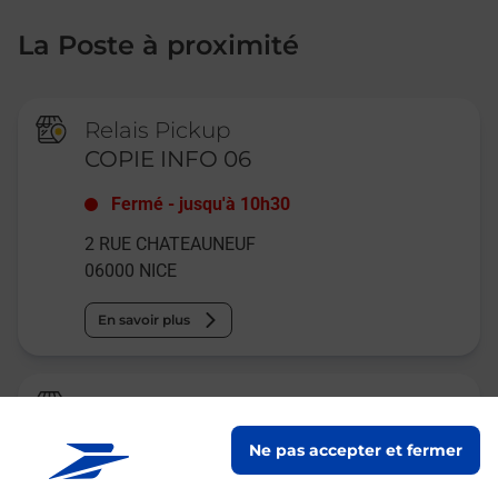
La Poste à proximité
Relais Pickup
COPIE INFO 06
Fermé
-
jusqu'à
10h30
2 RUE CHATEAUNEUF
06000
NICE
En savoir plus
Relais Pickup
CHEZ NOUS
Ne pas accepter et fermer
Fermé
-
jusqu'à
10h00