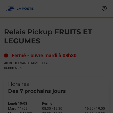
Le lien s'ouvre dans un nouvel onglet
Allez au contenu
Day of the Week
Get directions to Relais Pickup at 40 BOULEVARD GAMBETTA N
Hours
Relais Pickup
FRUITS ET
LEGUMES
Fermé
-
ouvre mardi à
08h30
40 BOULEVARD GAMBETTA
06000
NICE
Horaires
Des 7 prochains jours
Lundi 10/08
Fermé
Mardi 11/08
08:30
-
12:30
16:30
-
19:00