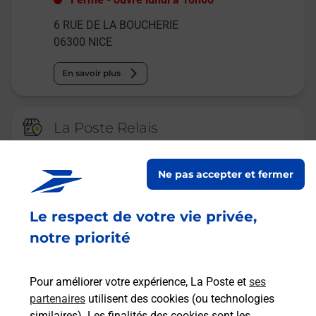
6 RUE DE LA BOUCHERIE
06300
NICE
En savoir plus
La Poste Relais
NICE TABAC NAPOLEONE
BURALISTE
Ne pas accepter et fermer
Ouvert
-
jusqu'à
23h00
Le respect de votre vie privée,
8 RUE BARLA
06300
NICE
notre priorité
En savoir plus
Pour améliorer votre expérience, La Poste et
ses
partenaires
utilisent des cookies (ou technologies
Malin !
similaires). Les finalités des cookies sont les