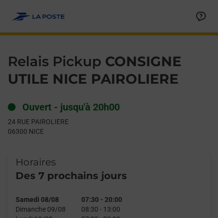
Le lien s'ouvre dans un nouvel onglet
Allez au contenu
Day of the Week
Get directions to Relais Pickup at 24 RUE PAIROLIERE NICE,
Hours
Relais Pickup
CONSIGNE
UTILE NICE PAIROLIERE
Ouvert
-
jusqu'à
20h00
24 RUE PAIROLIERE
06300
NICE
Horaires
Des 7 prochains jours
Samedi 08/08
07:30
-
20:00
Dimanche 09/08
08:30
-
13:00