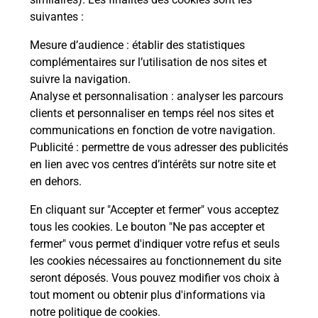
suivantes :
La Poste
Mesure d’audience
: établir des statistiques
en ligne
complémentaires sur l’utilisation de nos sites et
suivre la navigation.
Ouvert 24h/24
Analyse et personnalisation
: analyser les parcours
clients et personnaliser en temps réel nos sites et
En savoir plus
communications en fonction de votre navigation.
Publicité
: permettre de vous adresser des publicités
en lien avec vos centres d’intérêts sur notre site et
Recherchez un autre point de contact
en dehors.
En cliquant sur "Accepter et fermer" vous acceptez
tous les cookies. Le bouton "Ne pas accepter et
Localiser
Liste
Alpes-Maritimes
NICE
fermer" vous permet d'indiquer votre refus et seuls
CONSIGNE UTILE NICE PAIROLIERE
les cookies nécessaires au fonctionnement du site
seront déposés. Vous pouvez modifier vos choix à
tout moment ou obtenir plus d'informations via
notre politique de cookies
.