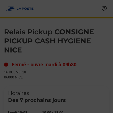
Le lien s'ouvre dans un nouvel onglet
Allez au contenu
Day of the Week
Get directions to Relais Pickup at 16 RUE VERDI NICE,
Hours
Relais Pickup
CONSIGNE
PICKUP CASH HYGIENE
NICE
Fermé
-
ouvre mardi à
09h30
16 RUE VERDI
06000
NICE
Horaires
Des 7 prochains jours
Lundi 10/08
10:00
-
18:00