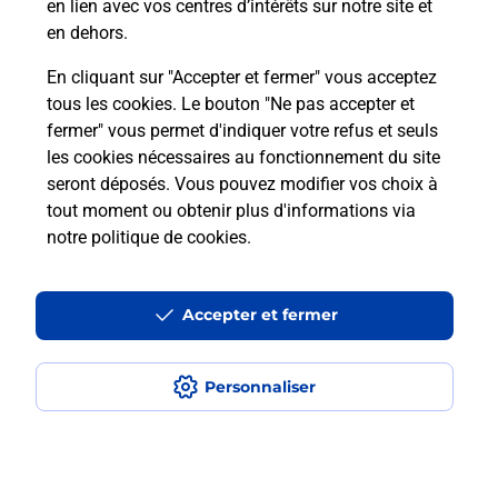
en lien avec vos centres d’intérêts sur notre site et
Recherchez un autre point de contact
en dehors.
En cliquant sur "Accepter et fermer" vous acceptez
tous les cookies. Le bouton "Ne pas accepter et
Localiser
Liste
Alpes-Maritimes
NICE
fermer" vous permet d'indiquer votre refus et seuls
CONSIGNE PICKUP CASH HYGIENE NICE
les cookies nécessaires au fonctionnement du site
seront déposés. Vous pouvez modifier vos choix à
tout moment ou obtenir plus d'informations via
notre politique de cookies
.
Plan du site
Accessibilité : partiellement conforme
Accepter et fermer
Conditions contractuelles
Personnaliser
Mentions légales
Données personnelles et cookies