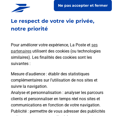
CHOGAN
Ne pas accepter et fermer
Fermé
Le respect de votre vie privée,
49 AVENUE GEORGES CLEMENCEAU
06000
NICE
notre priorité
En savoir plus
Pour améliorer votre expérience, La Poste et
ses
partenaires
utilisent des cookies (ou technologies
Malin !
similaires). Les finalités des cookies sont les
suivantes :
La Poste
Mesure d’audience
: établir des statistiques
en ligne
complémentaires sur l’utilisation de nos sites et
suivre la navigation.
Ouvert 24h/24
Analyse et personnalisation
: analyser les parcours
clients et personnaliser en temps réel nos sites et
En savoir plus
communications en fonction de votre navigation.
Publicité
: permettre de vous adresser des publicités