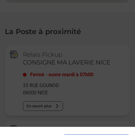
La Poste à proximité
Relais Pickup
CONSIGNE MA LAVERIE NICE
Fermé
-
ouvre mardi à
07h00
33 RUE GOUNOD
06000
NICE
En savoir plus
Relais Pickup