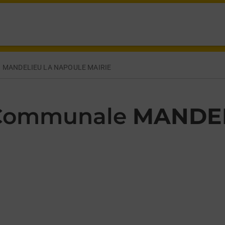
E DU 23 AOUT MANDELIEU LA NAPOULE,
MANDELIEU LA NAPOULE MAIRIE
 Communale
MANDEL