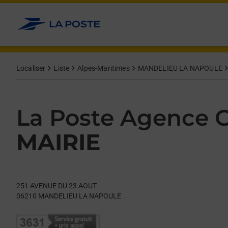
Le lien s'ouvre dans un nouvel onglet
Allez au contenu
Day of the Week
Get directions to La Poste Agence Communale at 251 AVENU
Hours
Localiser
Liste
Alpes-Maritimes
MANDELIEU LA NAPOULE
La Poste Agence
MAIRIE
251 AVENUE DU 23 AOUT
06210
MANDELIEU LA NAPOULE