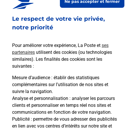
Ne pas accepter et fermer
Fermé
-
ouvre lundi à
08h00
CHEMIN DE LA BASTIDE ROUGE
Le respect de votre vie privée,
CANNES LA BOCCA
06150
CANNES
notre priorité
En savoir plus
Pour améliorer votre expérience, La Poste et
ses
partenaires
utilisent des cookies (ou technologies
Malin !
similaires). Les finalités des cookies sont les
suivantes :
La Poste
Mesure d’audience
: établir des statistiques
en ligne
complémentaires sur l’utilisation de nos sites et
suivre la navigation.
Ouvert 24h/24
Analyse et personnalisation
: analyser les parcours
clients et personnaliser en temps réel nos sites et
En savoir plus
communications en fonction de votre navigation.
Publicité
: permettre de vous adresser des publicités
en lien avec vos centres d’intérêts sur notre site et