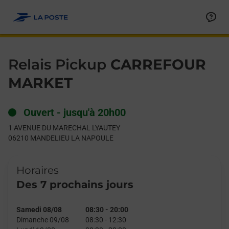
Le lien s'ouvre dans un nouvel onglet
Allez au contenu
Day of the Week
Get directions to Relais Pickup at 1 AVENUE DU MARECHAL 
Hours
Relais Pickup
CARREFOUR
MARKET
Ouvert
-
jusqu'à
20h00
1 AVENUE DU MARECHAL LYAUTEY
06210
MANDELIEU LA NAPOULE
Horaires
Des 7 prochains jours
Samedi 08/08
08:30
-
20:00
Dimanche 09/08
08:30
-
12:30