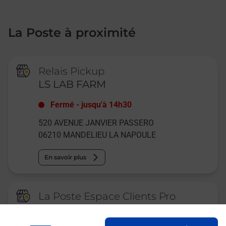
La Poste à proximité
Relais Pickup
LS LAB FARM
Fermé
-
jusqu'à
14h30
520 AVENUE JANVIER PASSERO
06210
MANDELIEU LA NAPOULE
En savoir plus
La Poste Espace Clients Pro
CANNES PPDC