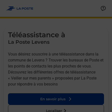
Allez au contenu
Afficher ou masquer la réponse
Afficher ou masquer la réponse
Afficher ou masquer la réponse
Téléassistance à
La Poste Levens
Vous désirez souscrire à une téléassistance dans la
commune de Levens ? Trouver les bureaux de Poste et
les points de contacts les plus proches de vous.
Découvrez les différentes offres de téléassistance
« Veiller sur mes parents » proposées par La Poste
pour répondre à vos besoins
En savoir plus
Localiser