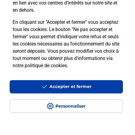
en lien avec vos centres d’intérêts sur notre site et
téléassistance classique ?
en dehors.
En cliquant sur "Accepter et fermer" vous acceptez
tous les cookies. Le bouton "Ne pas accepter et
Localiser
Liste
Liste - téléassistance
fermer" vous permet d'indiquer votre refus et seuls
Alpes-Maritimes - téléassistance
Levens - téléassistance
les cookies nécessaires au fonctionnement du site
seront déposés. Vous pouvez modifier vos choix à
tout moment ou obtenir plus d'informations via
notre politique de cookies
.
Plan du site
Accessibilité : partiellement conforme
Accepter et fermer
Conditions contractuelles
Personnaliser
Mentions légales
Données personnelles et cookies