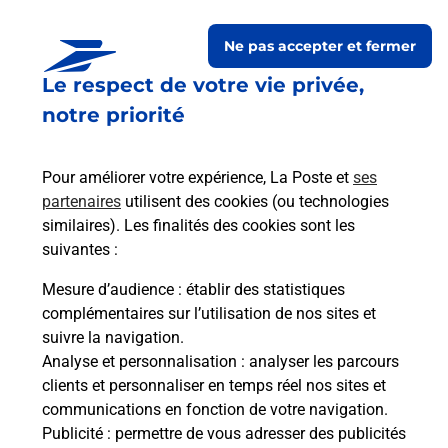
Ne pas accepter et fermer
Le respect de votre vie privée,
Questions fréquemment
notre priorité
posées
Pour améliorer votre expérience, La Poste et
ses
partenaires
utilisent des cookies (ou technologies
La téléassistance classique avec
similaires). Les finalités des cookies sont les
médaillon d’alarme qu’est ce que
suivantes :
c’est ?
Mesure d’audience
: établir des statistiques
complémentaires sur l’utilisation de nos sites et
Comment fonctionne la
suivre la navigation.
téléassistance classique ?
Analyse et personnalisation
: analyser les parcours
clients et personnaliser en temps réel nos sites et
communications en fonction de votre navigation.
Publicité
: permettre de vous adresser des publicités
Comment est installée la