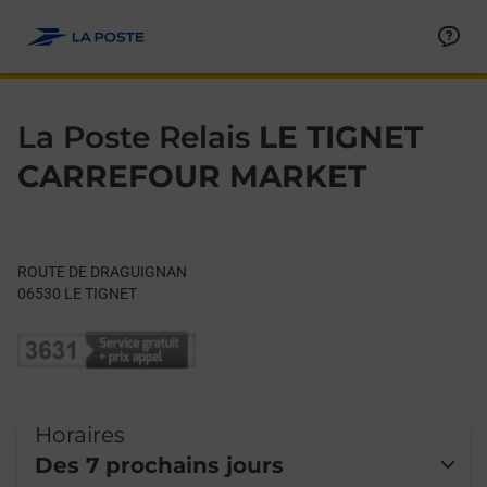
Le lien s'ouvre dans un nouvel onglet
Allez au contenu
Day of the Week
Get directions to La Poste Relais at ROUTE DE DRAGUIGNAN LE
Hours
La Poste Relais
LE TIGNET
CARREFOUR MARKET
ROUTE DE DRAGUIGNAN
06530
LE TIGNET
Horaires
Des 7 prochains jours