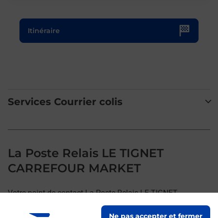
Le lien s'ouvre dans un nouvel onglet
Itinéraire
Services Courrier colis
La Poste Relais LE TIGNET
CARREFOUR MARKET
Votre point de contact La Poste Relais LE TIGNET
CARREFOUR MARKET vous accueille à LE TIGNET pour
Ne pas accepter et fermer
répondre à vos besoins d'affranchissement Courrier-Colis.