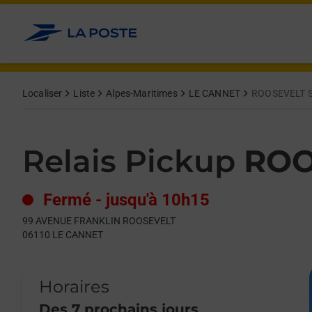
Le lien s'ouvre dans un nouvel onglet
Allez au contenu
Day of the Week
Get directions to Relais Pickup at 99 AVENUE FRANKLIN ROO
Hours
Localiser
Liste
Alpes-Maritimes
LE CANNET
ROOSEVELT 
Relais Pickup
ROO
Fermé
-
jusqu'à
10h15
99 AVENUE FRANKLIN ROOSEVELT
06110
LE CANNET
Horaires
Des 7 prochains jours