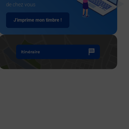
de chez vous
J'imprime mon timbre !
Itinéraire