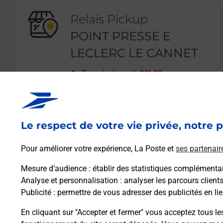
Relais Pickup
POINT PRESSE E
LECLERC LE CANNET
Fermé
-
jusqu'à
09h00
46 AVENUE FRANKLIN ROOSEVELT
06110
LE CANNET
Le respect de votre vie privée, notre p
En savoir plus
Pour améliorer votre expérience, La Poste et
ses partenair
Mesure d’audience
: établir des statistiques complémentair
Analyse et personnalisation
: analyser les parcours client
Publicité
: permettre de vous adresser des publicités en lie
En cliquant sur "Accepter et fermer" vous acceptez tous le