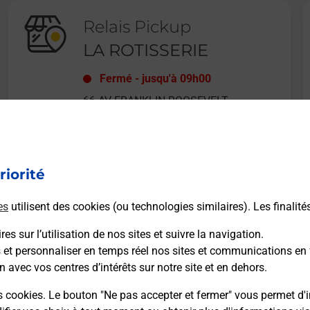
Relais Pickup
LA ROTISSERIE
Fermé
-
jusqu'à
09h00
66 AV FRANKLIN ROOSEVELT
06110
LE CANNET
riorité
En savoir plus
es
utilisent des cookies (ou technologies similaires). Les finalité
es sur l’utilisation de nos sites et suivre la navigation.
s et personnaliser en temps réel nos sites et communications en 
n avec vos centres d’intérêts sur notre site et en dehors.
Recherchez un autre point de contact
s cookies. Le bouton "Ne pas accepter et fermer" vous permet d'i