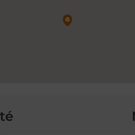
Pin de la carte
té