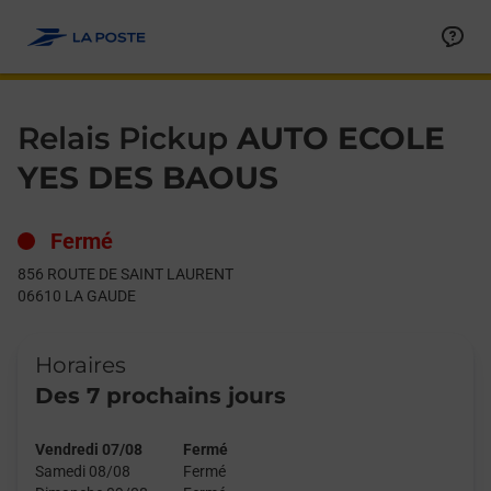
Le lien s'ouvre dans un nouvel onglet
Allez au contenu
Day of the Week
Get directions to Relais Pickup at 856 ROUTE DE SAINT LAUR
Hours
Relais Pickup
AUTO ECOLE
YES DES BAOUS
Fermé
856 ROUTE DE SAINT LAURENT
06610
LA GAUDE
Horaires
Des 7 prochains jours
Vendredi 07/08
Fermé
Samedi 08/08
Fermé