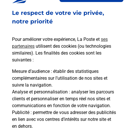
Ouvert
-
jusqu'à
19h30
Le respect de votre vie privée,
4 PLACE DES VICTOIRES
06610
LA GAUDE
notre priorité
En savoir plus
Pour améliorer votre expérience, La Poste et
ses
partenaires
utilisent des cookies (ou technologies
Malin !
similaires). Les finalités des cookies sont les
suivantes :
La Poste
Mesure d’audience
: établir des statistiques
en ligne
complémentaires sur l’utilisation de nos sites et
suivre la navigation.
Ouvert 24h/24
Analyse et personnalisation
: analyser les parcours
clients et personnaliser en temps réel nos sites et
En savoir plus
communications en fonction de votre navigation.
Publicité
: permettre de vous adresser des publicités
en lien avec vos centres d’intérêts sur notre site et
Recherchez un autre point de contact
en dehors.