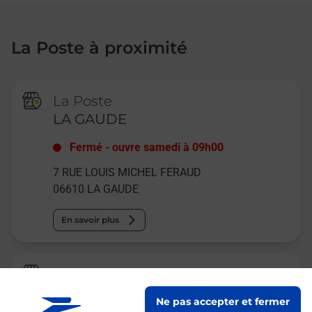
La Poste à proximité
La Poste
LA GAUDE
Fermé
-
ouvre samedi à
09h00
7 RUE LOUIS MICHEL FERAUD
06610
LA GAUDE
En savoir plus
Relais Pickup
LE BUN S
Ne pas accepter et fermer