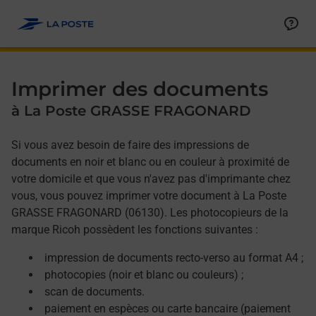
Allez au contenu
Afficher ou masquer la réponse
Afficher ou masquer la réponse
Afficher ou masquer la réponse
Afficher ou masquer la réponse
Imprimer des documents
à La Poste GRASSE FRAGONARD
Si vous avez besoin de faire des impressions de
documents en noir et blanc ou en couleur à proximité de
votre domicile et que vous n'avez pas d'imprimante chez
vous, vous pouvez imprimer votre document à La Poste
GRASSE FRAGONARD (06130). Les photocopieurs de la
marque Ricoh possèdent les fonctions suivantes :
impression de documents recto-verso au format A4 ;
photocopies (noir et blanc ou couleurs) ;
scan de documents.
paiement en espèces ou carte bancaire (paiement