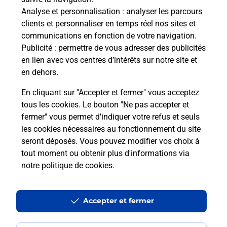
Analyse et personnalisation
: analyser les parcours
Vous souhaitez envoyer un colis depuis : GRASSE
clients et personnaliser en temps réel nos sites et
FRAGONARD (06130) ? Découvrez toutes les
communications en fonction de votre navigation.
solutions proposées par La Poste.
Publicité
: permettre de vous adresser des publicités
en lien avec vos centres d’intérêts sur notre site et
En savoir plus
en dehors.
En cliquant sur "Accepter et fermer" vous acceptez
tous les cookies. Le bouton "Ne pas accepter et
fermer" vous permet d'indiquer votre refus et seuls
Questions fréquemment posées
les cookies nécessaires au fonctionnement du site
seront déposés. Vous pouvez modifier vos choix à
tout moment ou obtenir plus d'informations via
Quel est le prix d’une impression ?
notre politique de cookies
.
Où imprimer des documents autour
Accepter et fermer
de moi ?