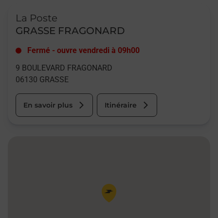
Le lien s'ouvre dans un nouvel onglet
La Poste
GRASSE FRAGONARD
Fermé
-
ouvre vendredi à
09h00
9 BOULEVARD FRAGONARD
06130
GRASSE
En savoir plus
Itinéraire
Pin de la carte