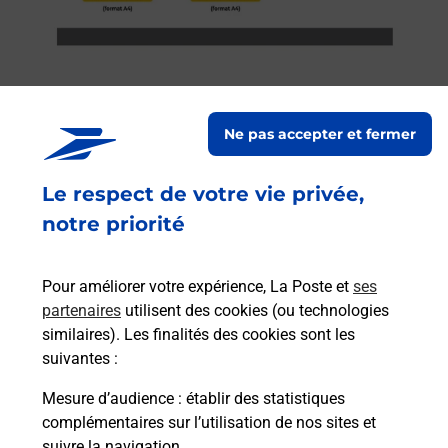
Ne pas accepter et fermer
Services
Le respect de votre vie privée,
En savoir plus
En sa
notre priorité
à
Ache
dent
sui
par
Pour améliorer votre expérience, La Poste et
ses
Vous
partenaires
utilisent des cookies (ou technologies
de c
similaires). Les finalités des cookies sont les
télé
suivantes :
Post
Mesure d’audience
: établir des statistiques
complémentaires sur l’utilisation de nos sites et
En
Envoyer un colis
suivre la navigation.