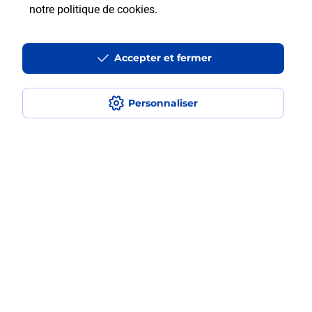
notre politique de cookies
.
Est-ce que je peux payer mon
smartphone Samsung en plusieurs
Accepter et fermer
fois avec La Poste Mobile ?
Est-ce que je peux assurer mon
Personnaliser
smartphone Samsung ?
Localiser
Liste
Alpes-Maritimes
GRASSE
GRASSE FRAGONARD
Acheter un smartphone Samsung
Plan du site
Accessibilité : partiellement conforme