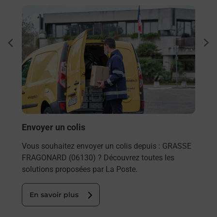
En savoir plus
En sa
à
Ache
dent
sui
par
Vous
de c
télé
Post
En
Envoyer un colis
Vous souhaitez envoyer un colis depuis : GRASSE
FRAGONARD (06130) ? Découvrez toutes les
solutions proposées par La Poste.
En savoir plus