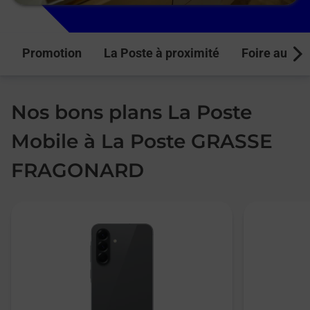
Promotion
La Poste à proximité
Foire aux q
Next
Nos bons plans La Poste
Mobile à La Poste GRASSE
FRAGONARD