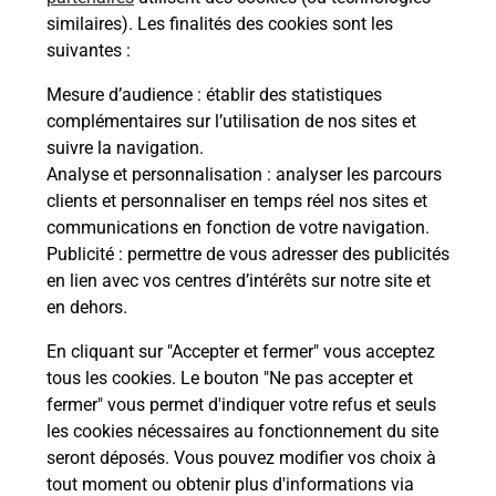
Recherchez un autre point de contact
similaires). Les finalités des cookies sont les
suivantes :
Mesure d’audience
: établir des statistiques
complémentaires sur l’utilisation de nos sites et
Questions fréquemment posées
suivre la navigation.
Analyse et personnalisation
: analyser les parcours
clients et personnaliser en temps réel nos sites et
Quel réseau utilise La Poste Mobile ?
communications en fonction de votre navigation.
Publicité
: permettre de vous adresser des publicités
en lien avec vos centres d’intérêts sur notre site et
Est-ce que je peux garder mon
en dehors.
numéro de mobile gratuitement ?
En cliquant sur "Accepter et fermer" vous acceptez
Est-ce que je peux bénéficier de la 5G
tous les cookies. Le bouton "Ne pas accepter et
avec La Poste Mobile ?
fermer" vous permet d'indiquer votre refus et seuls
les cookies nécessaires au fonctionnement du site
seront déposés. Vous pouvez modifier vos choix à
Est-ce que je peux utiliser mon forfait
à l’étranger avec La Poste Mobile ?
tout moment ou obtenir plus d'informations via