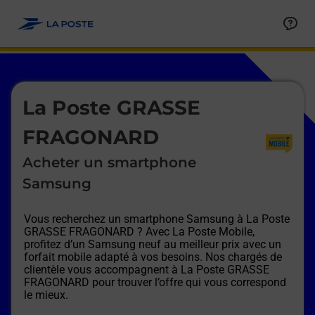
Le lien s'ouvre dans un nouvel onglet
Allez au contenu
Afficher ou masquer la réponse
Afficher ou masquer la réponse
Afficher ou masquer la réponse
Afficher ou masquer la réponse
Afficher ou masquer la réponse
Afficher ou masquer la réponse
Le lien s'ouvre dans un nouvel onglet
La Poste GRASSE
FRAGONARD
Acheter un smartphone
Samsung
Vous recherchez un smartphone Samsung à
La Poste
GRASSE FRAGONARD
? Avec La Poste Mobile,
profitez d’un Samsung neuf au meilleur prix avec un
forfait mobile adapté à vos besoins. Nos chargés de
clientèle vous accompagnent à
La Poste GRASSE
FRAGONARD
pour trouver l’offre qui vous correspond
le mieux.