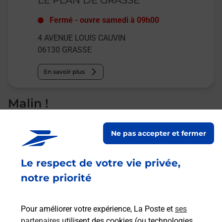
Fermé
-
ouvre samedi à
09h00
4 AVENUE LOUIS CAUVIN
06130
GRASSE
En savoir plus
Malin !
La Poste
Ne pas accepter et fermer
en ligne
Le respect de votre vie privée,
Ouvert 24h/24
notre priorité
En savoir plus
Pour améliorer votre expérience, La Poste et
ses
partenaires
utilisent des cookies (ou technologies