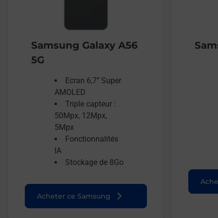
Samsung Galaxy A56
Sams
5G
Ecran 6,7’’ Super
AMOLED
Triple capteur :
50Mpx, 12Mpx,
5Mpx
Fonctionnalités
IA
Stockage de 8Go
Ache
Acheter ce Samsung