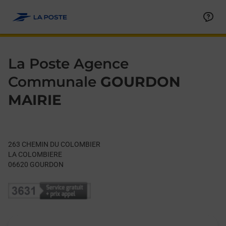
Le lien s'ouvre dans un nouvel onglet
Allez au contenu
Day of the Week
Get directions to La Poste Agence Communale at 263 CHEM
Hours
La Poste Agence
Communale
GOURDON
MAIRIE
263 CHEMIN DU COLOMBIER
LA COLOMBIERE
06620
GOURDON