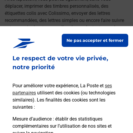
déplacer, imprimer des timbres personnalisés, des
étiquettes colis avec Colissimo, envoyer des lettres
recommandées, des lettres simples ou encore faire suivre
votre courrier à votre nouvelle adresse. Le tout quand vous
voulez, où vous voulez.
Ne pas accepter et fermer
Découvrez toutes les offres et services en ligne de
Le respect de votre vie privée,
La Poste
notre priorité
Pour améliorer votre expérience, La Poste et
ses
partenaires
utilisent des cookies (ou technologies
similaires). Les finalités des cookies sont les
suivantes :
Mesure d’audience
: établir des statistiques
complémentaires sur l’utilisation de nos sites et