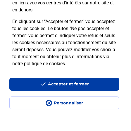
en lien avec vos centres d’intérêts sur notre site et
téléassistance classique ?
en dehors.
En cliquant sur "Accepter et fermer" vous acceptez
tous les cookies. Le bouton "Ne pas accepter et
Localiser
Liste
Liste - téléassistance
fermer" vous permet d'indiquer votre refus et seuls
Alpes-Maritimes - téléassistance
Gattieres - téléassistance
les cookies nécessaires au fonctionnement du site
seront déposés. Vous pouvez modifier vos choix à
tout moment ou obtenir plus d'informations via
notre politique de cookies
.
Plan du site
Accessibilité : partiellement conforme
Accepter et fermer
Conditions contractuelles
Personnaliser
Mentions légales
Données personnelles et cookies