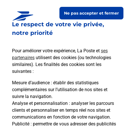
Ne pas accepter et fermer
Le respect de votre vie privée,
Questions fréquemment
notre priorité
posées
Pour améliorer votre expérience, La Poste et
ses
partenaires
utilisent des cookies (ou technologies
La téléassistance classique avec
similaires). Les finalités des cookies sont les
médaillon d’alarme qu’est ce que
suivantes :
c’est ?
Mesure d’audience
: établir des statistiques
complémentaires sur l’utilisation de nos sites et
Comment fonctionne la
suivre la navigation.
téléassistance classique ?
Analyse et personnalisation
: analyser les parcours
clients et personnaliser en temps réel nos sites et
communications en fonction de votre navigation.
Publicité
: permettre de vous adresser des publicités
Comment est installée la