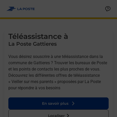
Allez au contenu
Afficher ou masquer la réponse
Afficher ou masquer la réponse
Afficher ou masquer la réponse
Téléassistance à
La Poste Gattieres
Vous désirez souscrire à une téléassistance dans la
commune de Gattieres ? Trouver les bureaux de Poste
et les points de contacts les plus proches de vous.
Découvrez les différentes offres de téléassistance
« Veiller sur mes parents » proposées par La Poste
pour répondre à vos besoins
En savoir plus
Localiser