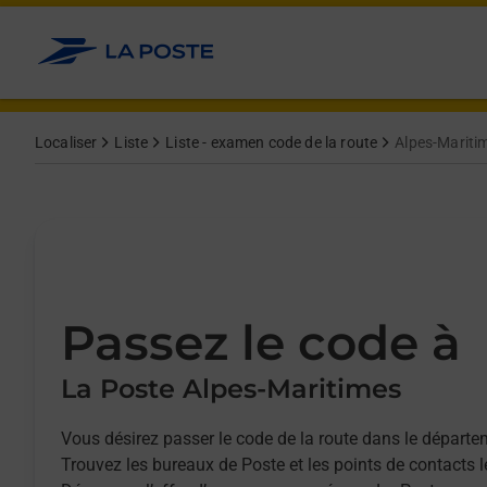
Allez au contenu
Afficher ou masquer la réponse
Afficher ou masquer la réponse
Afficher ou masquer la réponse
Afficher ou masquer la réponse
Localiser
Liste
Liste - examen code de la route
Alpes-Maritim
Passez le code à
La Poste Alpes-Maritimes
Vous désirez passer le code de la route dans le départ
Trouvez les bureaux de Poste et les points de contacts 