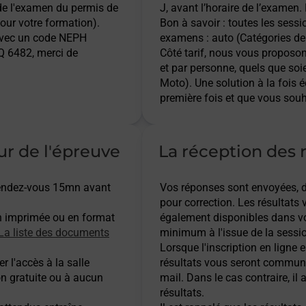
 de l'examen du permis de
J, avant l’horaire de l’examen.
pour votre formation).
Bon à savoir : toutes les sess
 avec un code NEPH
examens : auto (Catégories de 
 6482, merci de
Côté tarif, nous vous proposo
et par personne, quels que soi
Moto). Une solution à la fois 
première fois et que vous souh
ur de l'épreuve
La réception des r
 rendez-vous 15mn avant
Vos réponses sont envoyées, dès
pour correction. Les résultats
n imprimée ou en format
également disponibles dans vot
La liste des documents
minimum à l'issue de la sessio
Lorsque l'inscription en ligne es
r l'accès à la salle
résultats vous seront communi
on gratuite ou à aucun
mail. Dans le cas contraire, i
résultats.