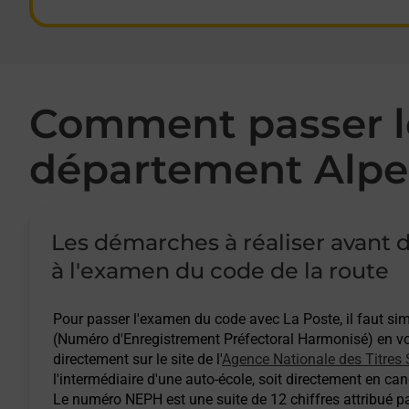
Juan-les-pins - examen code de la route
La Trinite - examen code de la route
Comment passer le
Le Cannet - examen code de la route
département Alpe
Menton - examen code de la route
Mougins - examen code de la route
Les démarches à réaliser avant d
à l'examen du code de la route
Nice - examen code de la route
Saint-laurent-du-var - examen code de la route
Pour passer l'examen du code avec La Poste, il faut s
(Numéro d'Enregistrement Préfectoral Harmonisé) en vou
directement sur le site de l'
Agence Nationale des Titres 
Vallauris - examen code de la route
l'intermédiaire d'une auto-école, soit directement en cand
Le numéro NEPH est une suite de 12 chiffres attribué pa