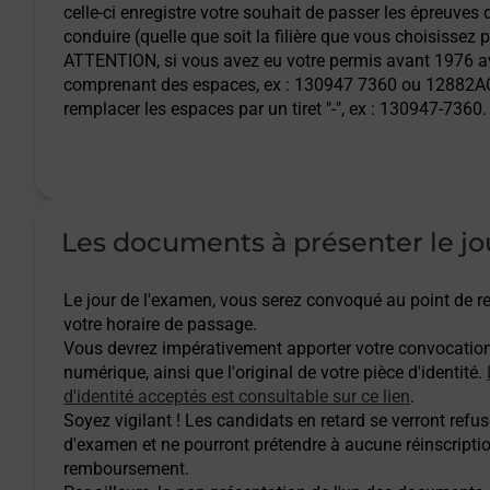
celle-ci enregistre votre souhait de passer les épreuves
Vence - examen code de la route
conduire (quelle que soit la filière que vous choisissez 
ATTENTION
, si vous avez eu votre permis avant 1976
comprenant des espaces, ex : 130947 7360 ou 12882AQ
remplacer les espaces par un tiret "-", ex : 130947-7360.
Les documents à présenter le jo
Le jour de l'examen, vous serez convoqué au point de
votre horaire de passage.
Vous devrez impérativement apporter votre convocatio
numérique, ainsi que l'original de votre pièce d'identité.
d'identité acceptés est consultable sur ce lien
.
Soyez vigilant ! Les candidats en retard se verront refuse
d'examen et ne pourront prétendre à aucune réinscripti
remboursement.