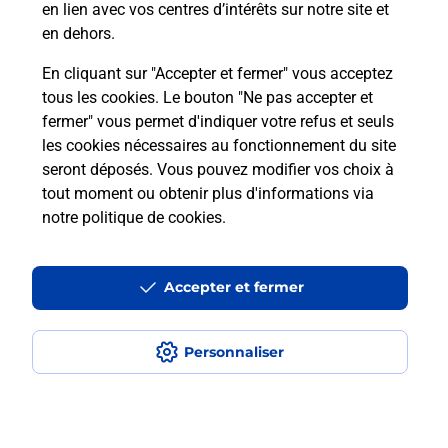
en lien avec vos centres d’intérêts sur notre site et
téléassistance classique ?
en dehors.
En cliquant sur "Accepter et fermer" vous acceptez
tous les cookies. Le bouton "Ne pas accepter et
Localiser
Liste
Liste - téléassistance
fermer" vous permet d'indiquer votre refus et seuls
Alpes-Maritimes - téléassistance
Contes - téléassistance
les cookies nécessaires au fonctionnement du site
seront déposés. Vous pouvez modifier vos choix à
tout moment ou obtenir plus d'informations via
notre politique de cookies
.
Plan du site
Accessibilité : partiellement conforme
Accepter et fermer
Conditions contractuelles
Personnaliser
Mentions légales
Données personnelles et cookies