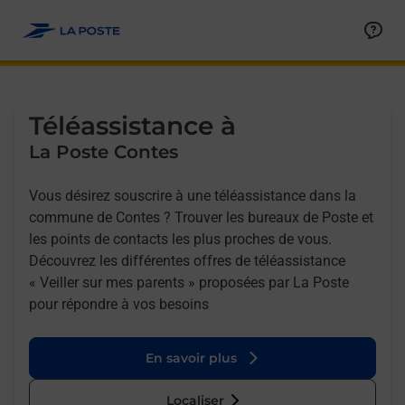
Allez au contenu
Afficher ou masquer la réponse
Afficher ou masquer la réponse
Afficher ou masquer la réponse
Téléassistance à
La Poste Contes
Vous désirez souscrire à une téléassistance dans la
commune de Contes ? Trouver les bureaux de Poste et
les points de contacts les plus proches de vous.
Découvrez les différentes offres de téléassistance
« Veiller sur mes parents » proposées par La Poste
pour répondre à vos besoins
En savoir plus
Localiser