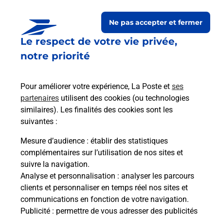
Ne pas accepter et fermer
Le respect de votre vie privée,
Questions fréquemment
notre priorité
posées
Pour améliorer votre expérience, La Poste et
ses
partenaires
utilisent des cookies (ou technologies
La téléassistance classique avec
similaires). Les finalités des cookies sont les
médaillon d’alarme qu’est ce que
suivantes :
c’est ?
Mesure d’audience
: établir des statistiques
complémentaires sur l’utilisation de nos sites et
Comment fonctionne la
suivre la navigation.
téléassistance classique ?
Analyse et personnalisation
: analyser les parcours
clients et personnaliser en temps réel nos sites et
communications en fonction de votre navigation.
Publicité
: permettre de vous adresser des publicités
Comment est installée la