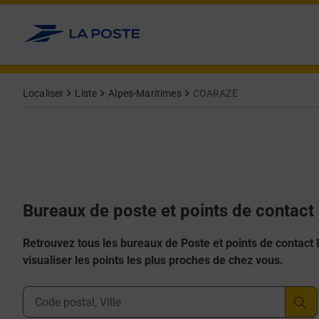
Allez au contenu
Afficher ou masquer la réponse
Afficher ou masquer la réponse
Afficher ou masquer la réponse
Afficher ou masquer la réponse
Afficher ou masquer la réponse
Localiser
Liste
Alpes-Maritimes
COARAZE
Bureaux de poste et points de contac
Retrouvez tous les bureaux de Poste et points de contact La
visualiser les points les plus proches de chez vous.
Ville, Département, Code Postal