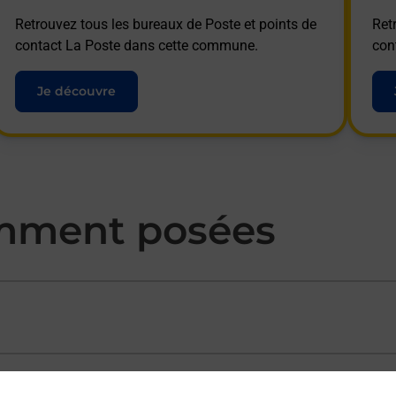
Retrouvez tous les bureaux de Poste et points de
Ret
contact La Poste dans cette commune.
con
Je découvre
mment posées
ectement depuis un bureau de Poste ?