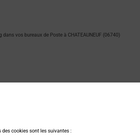
ung dans vos bureaux de Poste à CHATEAUNEUF (06740)
ste.
s des cookies sont les suivantes :