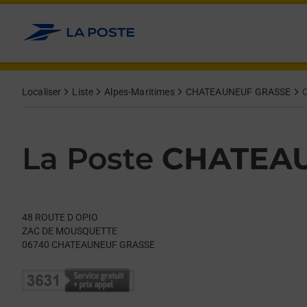
Le lien s'ouvre dans un nouvel onglet
Allez au contenu
Day of the Week
Get directions to La Poste at 48 ROUTE D OPIO CHATEAUNEUF
Hours
Localiser
Liste
Alpes-Maritimes
CHATEAUNEUF GRASSE
La Poste
CHATEA
48 ROUTE D OPIO
ZAC DE MOUSQUETTE
06740
CHATEAUNEUF GRASSE