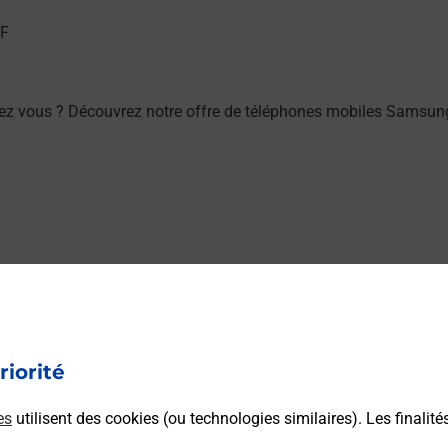
hez vous ? Découvrez notre offre de téléphones mobiles Sams
 (06740) ? Découvrez toutes les solutions proposées par La Po
riorité
es
utilisent des cookies (ou technologies similaires). Les finalité