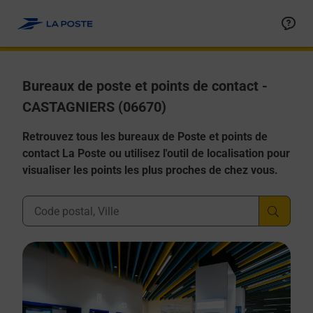
Allez au contenu
Afficher ou masquer la réponse
Afficher ou masquer la réponse
Afficher ou masquer la réponse
Afficher ou masquer la réponse
Afficher ou masquer la réponse
Bureaux de poste et points de contact -
CASTAGNIERS (06670)
Retrouvez tous les bureaux de Poste et points de
contact La Poste ou utilisez l'outil de localisation pour
visualiser les points les plus proches de chez vous.
Ville, Département, Code Postal