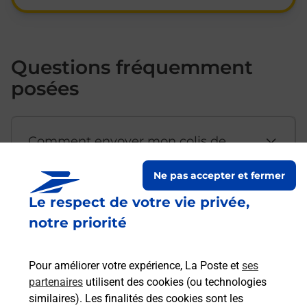
Questions fréquemment
posées
Comment envoyer mon colis de
chez moi ?
Ne pas accepter et fermer
Le respect de votre vie privée,
Est-il possible d’acheter un
notre priorité
emballage directement depuis un
bureau de Poste ?
Pour améliorer votre expérience, La Poste et
ses
partenaires
utilisent des cookies (ou technologies
Comment demander une
similaires). Les finalités des cookies sont les