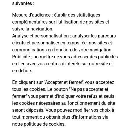
modification de livraison ?
suivantes :
Mesure d’audience
: établir des statistiques
complémentaires sur l’utilisation de nos sites et
Comment La Poste participe-t-elle
suivre la navigation.
à votre sécurité au quotidien ?
Analyse et personnalisation
: analyser les parcours
clients et personnaliser en temps réel nos sites et
communications en fonction de votre navigation.
Puis-je passer mon code de la route
Publicité
: permettre de vous adresser des publicités
avec La Poste et sous quelles
en lien avec vos centres d’intérêts sur notre site et
conditions ?
en dehors.
En cliquant sur "Accepter et fermer" vous acceptez
tous les cookies. Le bouton "Ne pas accepter et
fermer" vous permet d'indiquer votre refus et seuls
Localiser
Liste
Alpes-Maritimes
CASTAGNIERS
les cookies nécessaires au fonctionnement du site
seront déposés. Vous pouvez modifier vos choix à
tout moment ou obtenir plus d'informations via
notre politique de cookies
.