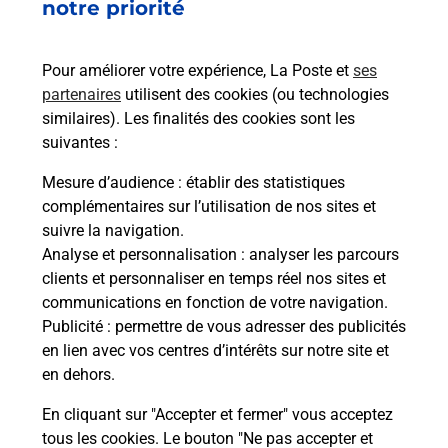
2 RUE DE LA BEILOUNO
notre priorité
06510
CARROS
Pour améliorer votre expérience, La Poste et
ses
En savoir plus
partenaires
utilisent des cookies (ou technologies
similaires). Les finalités des cookies sont les
Malin !
suivantes :
Mesure d’audience
: établir des statistiques
La Poste
complémentaires sur l’utilisation de nos sites et
en ligne
suivre la navigation.
Analyse et personnalisation
: analyser les parcours
Ouvert 24h/24
clients et personnaliser en temps réel nos sites et
communications en fonction de votre navigation.
En savoir plus
Publicité
: permettre de vous adresser des publicités
en lien avec vos centres d’intérêts sur notre site et
en dehors.
Recherchez un autre point de contact
En cliquant sur "Accepter et fermer" vous acceptez
tous les cookies. Le bouton "Ne pas accepter et