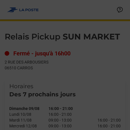
Le lien s'ouvre dans un nouvel onglet
Allez au contenu
Day of the Week
Get directions to Relais Pickup at 2 RUE DES ARBOUSIERS CAR
Hours
Relais Pickup
SUN MARKET
Fermé
-
jusqu'à
16h00
2 RUE DES ARBOUSIERS
06510
CARROS
Horaires
Des 7 prochains jours
Dimanche 09/08
16:00
-
21:00
Lundi 10/08
16:00
-
21:00
Mardi 11/08
09:00
-
13:00
16:00
-
21:00
Mercredi 12/08
09:00
-
13:00
16:00
-
21:00