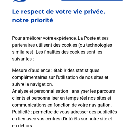
Ouvert
-
jusqu'à
22h00
Le respect de votre vie privée,
121 AVENUE MICHEL JOURDAN
06150
CANNES
notre priorité
En savoir plus
Pour améliorer votre expérience, La Poste et
ses
partenaires
utilisent des cookies (ou technologies
Malin !
similaires). Les finalités des cookies sont les
suivantes :
La Poste
Mesure d’audience
: établir des statistiques
en ligne
complémentaires sur l’utilisation de nos sites et
suivre la navigation.
Ouvert 24h/24
Analyse et personnalisation
: analyser les parcours
clients et personnaliser en temps réel nos sites et
En savoir plus
communications en fonction de votre navigation.
Publicité
: permettre de vous adresser des publicités
en lien avec vos centres d’intérêts sur notre site et
Recherchez un autre point de contact
en dehors.