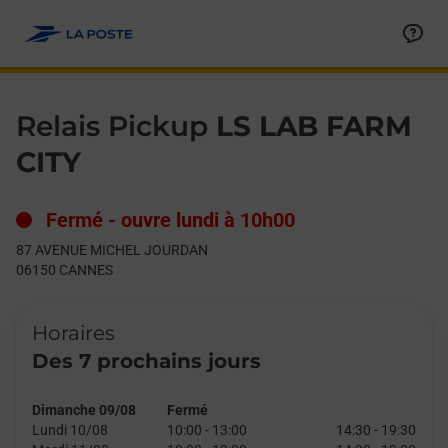
Le lien s'ouvre dans un nouvel onglet
Allez au contenu
Day of the Week
Get directions to Relais Pickup at 87 AVENUE MICHEL JOURD
Hours
Relais Pickup
LS LAB FARM
CITY
Fermé
-
ouvre lundi à
10h00
87 AVENUE MICHEL JOURDAN
06150
CANNES
Horaires
Des 7 prochains jours
Dimanche 09/08
Fermé
Lundi 10/08
10:00
-
13:00
14:30
-
19:30