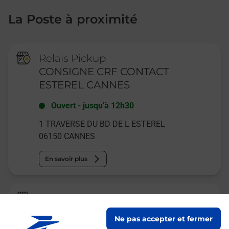
La Poste à proximité
Relais Pickup
CONSIGNE CRF CONTACT
ESTEREL CANNES
Ouvert
-
jusqu'à
12h30
1 TRAVERSE DU BD DE L ESTEREL
06150
CANNES
En savoir plus
Relais Pickup
TABAC LES CARAVELLES
Ne pas accepter et fermer