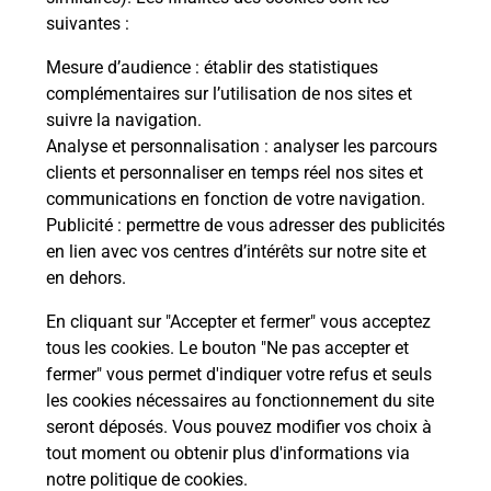
suivantes :
La Poste
Mesure d’audience
: établir des statistiques
en ligne
complémentaires sur l’utilisation de nos sites et
suivre la navigation.
Ouvert 24h/24
Analyse et personnalisation
: analyser les parcours
clients et personnaliser en temps réel nos sites et
En savoir plus
communications en fonction de votre navigation.
Publicité
: permettre de vous adresser des publicités
en lien avec vos centres d’intérêts sur notre site et
Recherchez un autre point de contact
en dehors.
En cliquant sur "Accepter et fermer" vous acceptez
tous les cookies. Le bouton "Ne pas accepter et
Localiser
Liste
Alpes-Maritimes
CANNES
fermer" vous permet d'indiquer votre refus et seuls
CONSIGNE PICKUP BUT CANNES
les cookies nécessaires au fonctionnement du site
seront déposés. Vous pouvez modifier vos choix à
tout moment ou obtenir plus d'informations via
notre politique de cookies
.