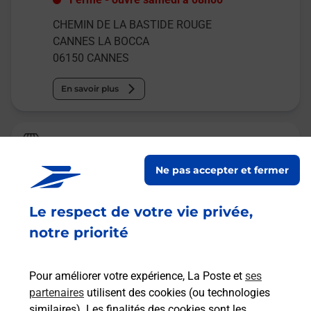
CHEMIN DE LA BASTIDE ROUGE
CANNES LA BOCCA
06150
CANNES
En savoir plus
Relais Pickup
LS LAB FARM CITY
Ne pas accepter et fermer
Ouvert
-
ferme bientôt à
19h30
Le respect de votre vie privée,
87 AVENUE MICHEL JOURDAN
06150
CANNES
notre priorité
En savoir plus
Pour améliorer votre expérience, La Poste et
ses
partenaires
utilisent des cookies (ou technologies
Malin !
similaires). Les finalités des cookies sont les