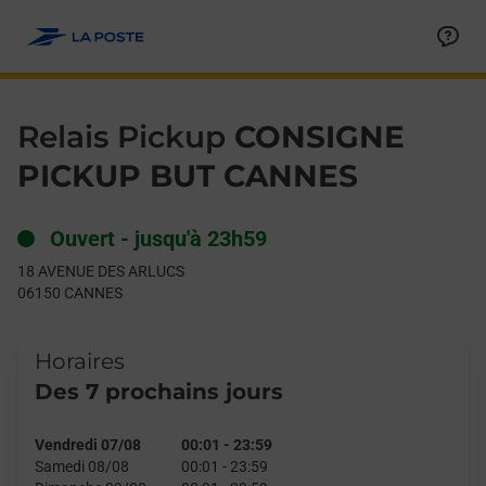
Le lien s'ouvre dans un nouvel onglet
Allez au contenu
Day of the Week
Get directions to Relais Pickup at 18 AVENUE DES ARLUCS CA
Hours
Relais Pickup
CONSIGNE
PICKUP BUT CANNES
Ouvert
-
jusqu'à
23h59
18 AVENUE DES ARLUCS
06150
CANNES
Horaires
Des 7 prochains jours
Vendredi 07/08
00:01
-
23:59
Samedi 08/08
00:01
-
23:59