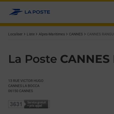
Le lien s'ouvre dans un nouvel onglet
Allez au contenu
Day of the Week
Get directions to La Poste at 13 RUE VICTOR HUGO CANNES,
Hours
Localiser
Liste
Alpes-Maritimes
CANNES
CANNES RANGU
La Poste
CANNES
13 RUE VICTOR HUGO
CANNES LA BOCCA
06150
CANNES