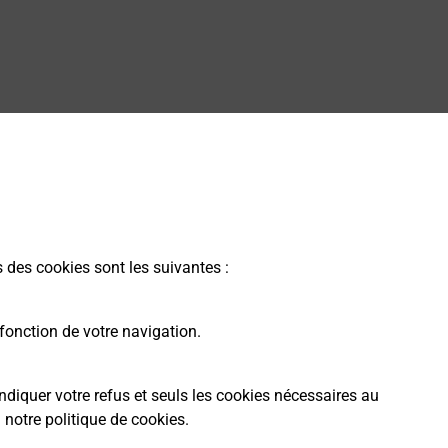
ung dans vos bureaux de Poste à CANNES RANGUIN
s des cookies sont les suivantes :
alarme dans votre bureau de Poste à CANNES RANGUIN.
fonction de votre navigation.
ndiquer votre refus et seuls les cookies nécessaires au
a
notre politique de cookies
.