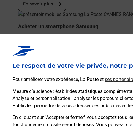
En savoir plus
En savoir plus
Acheter un smartphone Samsung
Vous recherchez un smartphone pas cher proche de c
(06150) !
En savoir plus
Le respect de votre vie privée, notre p
En savoir plus
Pour améliorer votre expérience, La Poste et
ses partenair
Souscrire à la téléassistance
Mesure d’audience
: établir des statistiques complémentair
Besoin d’un système de téléassistance à l’intérieur et
Analyse et personnalisation
: analyser les parcours client
Publicité
: permettre de vous adresser des publicités en lie
En savoir plus
En cliquant sur "Accepter et fermer" vous acceptez tous le
fonctionnement du site seront déposés. Vous pouvez modi