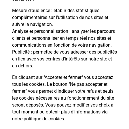
Mesure d’audience
: établir des statistiques
Souscrire à la téléassistance
complémentaires sur l’utilisation de nos sites et
suivre la navigation.
Besoin d’un système de téléassistance à l’intérieur
Analyse et personnalisation
: analyser les parcours
et/ou à l’extérieur de votre domicile ? Découvrez
clients et personnaliser en temps réel nos sites et
les offres téléalarme dans votre bureau de Poste à
communications en fonction de votre navigation.
CANNES MIMONT.
Publicité
: permettre de vous adresser des publicités
en lien avec vos centres d’intérêts sur notre site et
En savoir plus
en dehors.
En cliquant sur "Accepter et fermer" vous acceptez
tous les cookies. Le bouton "Ne pas accepter et
Localiser
Liste
Alpes-Maritimes
CANNES
fermer" vous permet d'indiquer votre refus et seuls
CANNES MIMONT
les cookies nécessaires au fonctionnement du site
seront déposés. Vous pouvez modifier vos choix à
tout moment ou obtenir plus d'informations via
notre politique de cookies
.
Plan du site