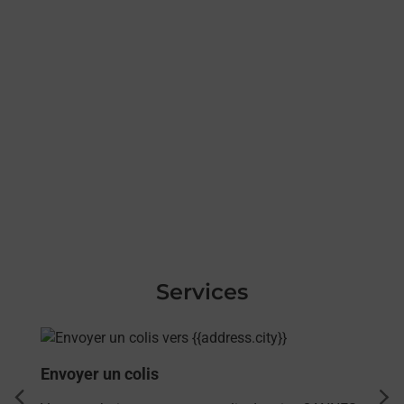
Services
En savoir plus
Envoyer un colis
dent
sui