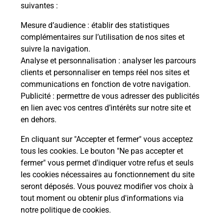
modification de livraison ?
suivantes :
Mesure d’audience
: établir des statistiques
complémentaires sur l’utilisation de nos sites et
Comment La Poste participe-t-elle
suivre la navigation.
à votre sécurité au quotidien ?
Analyse et personnalisation
: analyser les parcours
clients et personnaliser en temps réel nos sites et
communications en fonction de votre navigation.
Puis-je passer mon code de la route
Publicité
: permettre de vous adresser des publicités
avec La Poste et sous quelles
en lien avec vos centres d’intérêts sur notre site et
conditions ?
en dehors.
En cliquant sur "Accepter et fermer" vous acceptez
tous les cookies. Le bouton "Ne pas accepter et
fermer" vous permet d'indiquer votre refus et seuls
Localiser
Liste
Alpes-Maritimes
CAILLE
les cookies nécessaires au fonctionnement du site
seront déposés. Vous pouvez modifier vos choix à
tout moment ou obtenir plus d'informations via
notre politique de cookies
.