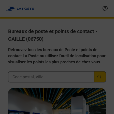
Allez au contenu
Afficher ou masquer la réponse
Afficher ou masquer la réponse
Afficher ou masquer la réponse
Afficher ou masquer la réponse
Afficher ou masquer la réponse
Bureaux de poste et points de contact -
CAILLE (06750)
Retrouvez tous les bureaux de Poste et points de
contact La Poste ou utilisez l'outil de localisation pour
visualiser les points les plus proches de chez vous.
Ville, Département, Code Postal