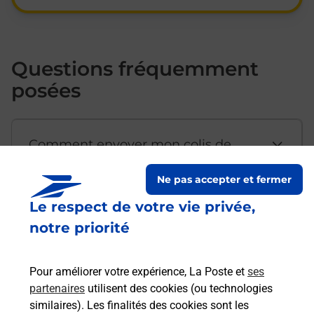
Questions fréquemment
posées
Comment envoyer mon colis de
chez moi ?
Ne pas accepter et fermer
Le respect de votre vie privée,
Est-il possible d’acheter un
notre priorité
emballage directement depuis un
bureau de Poste ?
Pour améliorer votre expérience, La Poste et
ses
partenaires
utilisent des cookies (ou technologies
Comment demander une
similaires). Les finalités des cookies sont les