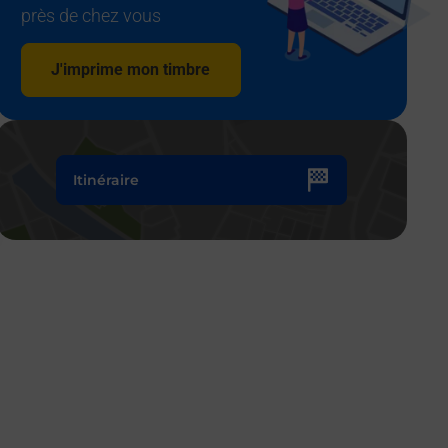
près de chez vous
J'imprime mon timbre
Itinéraire