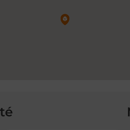
Pin de la carte
té