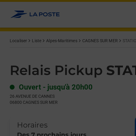
Le lien s'ouvre dans un nouvel onglet
Allez au contenu
Day of the Week
Get directions to Relais Pickup at 26 AVENUE DE CANNES CA
Hours
Localiser
Liste
Alpes-Maritimes
CAGNES SUR MER
STATI
Relais Pickup
STA
Ouvert
-
jusqu'à
20h00
26 AVENUE DE CANNES
06800
CAGNES SUR MER
Horaires
Des 7 prochains jours