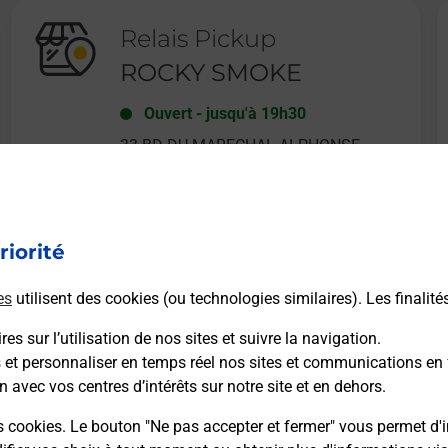
Relais Pickup
ROCKY SMOKE
Ouvert
-
jusqu'à
19h30
33 BD DU MARECHAL ALPHONSE
JUIN
06800
CAGNES SUR MER
riorité
En savoir plus
es
utilisent des cookies (ou technologies similaires). Les finalité
es sur l’utilisation de nos sites et suivre la navigation.
s et personnaliser en temps réel nos sites et communications en 
n avec vos centres d’intérêts sur notre site et en dehors.
Recherchez un autre point de contact
s cookies. Le bouton "Ne pas accepter et fermer" vous permet d'i