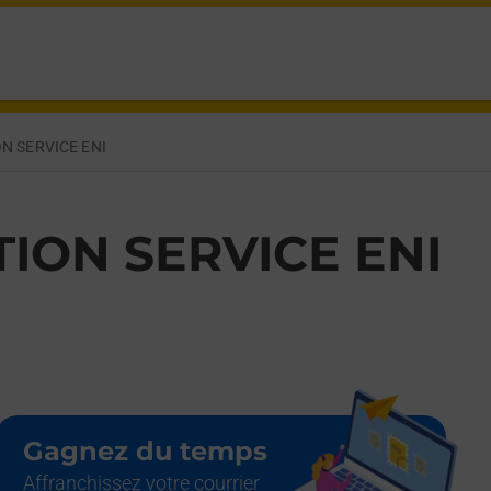
GNES SUR MER,
ON SERVICE ENI
TION SERVICE ENI
Gagnez du temps
Affranchissez votre courrier