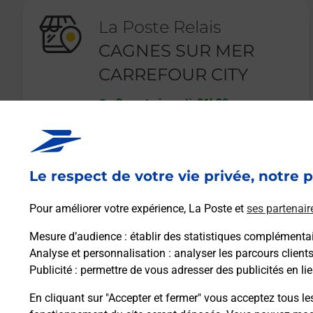
La Poste Relais
CAGNES SUR MER
CARREFOUR CITY
Ouvert
-
jusqu'à
21h30
48 BOULEVARD MARECHAL JUIN
06800
CAGNES SUR MER
Le respect de votre vie privée, notre p
En savoir plus
Pour améliorer votre expérience, La Poste et
ses partenair
Mesure d’audience
: établir des statistiques complémentair
Analyse et personnalisation
: analyser les parcours client
Publicité
: permettre de vous adresser des publicités en lie
En cliquant sur "Accepter et fermer" vous acceptez tous le