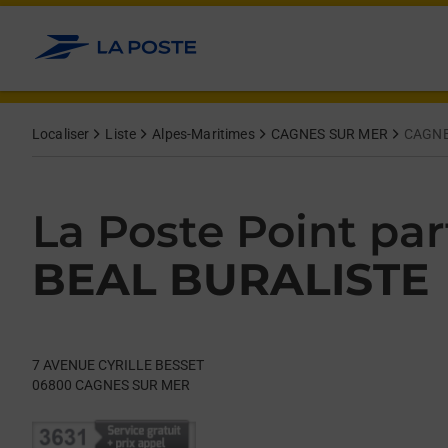
Le lien s'ouvre dans un nouvel onglet
Allez au contenu
Day of the Week
Get directions to La Poste Point partenaire at 7 AVENUE CY
Hours
Localiser
Liste
Alpes-Maritimes
CAGNES SUR MER
CAGNE
La Poste Point par
BEAL BURALISTE
7 AVENUE CYRILLE BESSET
06800
CAGNES SUR MER